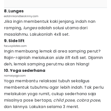
8. Lunges
eatdrinkandbeskinny.com
Jika ingin membentuk kaki jenjang, indah nan
ramping,
lunges
adalah solusi utama dari
masalahmu. Lakukanlah 4x8 set.
9. Side lift
focuspilates.com
Ingin membuang lemak di area samping perut?
Rajin-rajinlah melakukan
side lift
4x8 set. Dijamin
deh, lemak samping perutmu akan hilang!
10. Yoga sederhana
namooyoga.com
Yoga membantu relaksasi tubuh sekaligus
membentuk tubuhmu agar lebih indah. Tak perlu
melakukan yoga rumit, cukup sederhana saja
misalnya pose bertapa,
child pose
,
cobra pose
,
dan lainnya. Lakukan selama 3 menit.