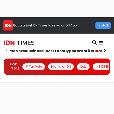
Baca artikel
IDN Times
lainnya di IDN App
Install
Home
News
Business
Sport
Tech
Hype
Korea
Life
Health
Aut
For
# Yuk Vote
Iklanin di IDN
Quiz
INSIDENESIA
You