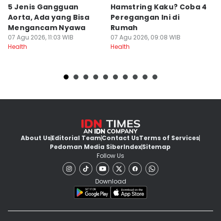
5 Jenis Gangguan
Hamstring Kaku? Coba 4
M
Aorta, Ada yang Bisa
Peregangan Ini di
M
Mengancam Nyawa
Rumah
L
07 Agu 2026, 11:03 WIB
07 Agu 2026, 09:08 WIB
T
07
Health
Health
He
About Us
Editorial Team
Contact Us
Terms of Services
Pedoman Media Siber
Index
Sitemap
Follow Us
Download