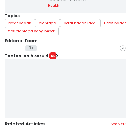
Health
Topics
berat badan
olahraga
berat badan ideal
Berat badan t
tips olahraga yang benar
Editorial Team
3+
Editor
Tonton lebih seru di
Bayu D. Wicaksono
Editor
Favo Perdana Hadiyanto Saputra
Editor
Bayu Aditya Suryanto
Related Articles
See More