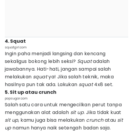
4. Squat
squatgirl.com
Ingin paha menjadi langsing dan kencang
sekaligus bokong lebih seksi?
Squat
adalah
jawabannya. Hati-hati, jangan sampai salah
melakukan
squat
ya! Jika salah teknik, maka
hasilnya pun tak ada. Lakukan
squat
4x8 set.
5. Sit up atau crunch
popsugar.com
Salah satu cara untuk mengecilkan perut tanpa
menggunakan alat adalah
sit up
. Jika tidak kuat
sit up
, kamu juga bisa melakukan
crunch
atau
sit
up
namun hanya naik setengah badan saja.