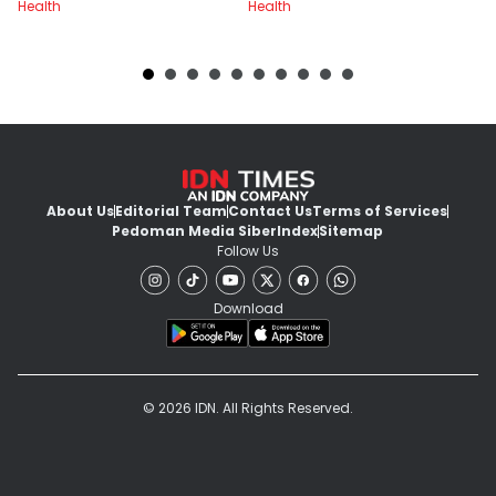
Health
Health
He
About Us
Editorial Team
Contact Us
Terms of Services
Pedoman Media Siber
Index
Sitemap
Follow Us
Download
© 2026 IDN. All Rights Reserved.