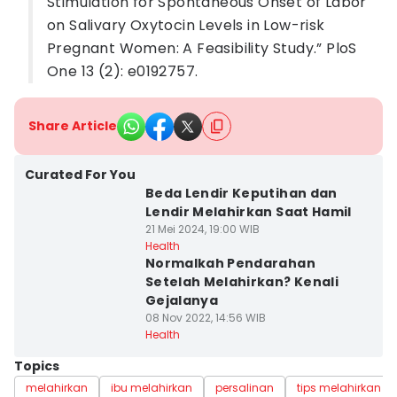
Stimulation for Spontaneous Onset of Labor
on Salivary Oxytocin Levels in Low-risk
Pregnant Women: A Feasibility Study.” PloS
One 13 (2): e0192757.
Share Article
Curated For You
Beda Lendir Keputihan dan
Lendir Melahirkan Saat Hamil
21 Mei 2024, 19:00 WIB
Health
Normalkah Pendarahan
Setelah Melahirkan? Kenali
Gejalanya
08 Nov 2022, 14:56 WIB
Health
Topics
melahirkan
ibu melahirkan
persalinan
tips melahirkan