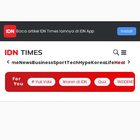
Baca artikel
IDN Times
lainnya di IDN App
Install
Home
News
Business
Sport
Tech
Hype
Korea
Life
Health
Aut
For
# Yuk Vote
Iklanin di IDN
Quiz
INSIDENESIA
You