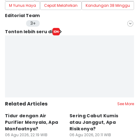
M Yunus Haya
Cepat Melahirkan
Kandungan 38 Minggu
Editorial Team
3+
Editor
Tonton lebih seru di
Lea Lyliana
Editor
Laili Zain Damaika
Editor
Delvia Y Oktaviani
Related Articles
See More
Tidur dengan Air
Sering Cabut Kumis
S
Purifier Menyala, Apa
atau Janggut, Apa
B
Manfaatnya?
Risikonya?
A
06 Agu 2026, 22:19 WIB
06 Agu 2026, 20:11 WIB
06