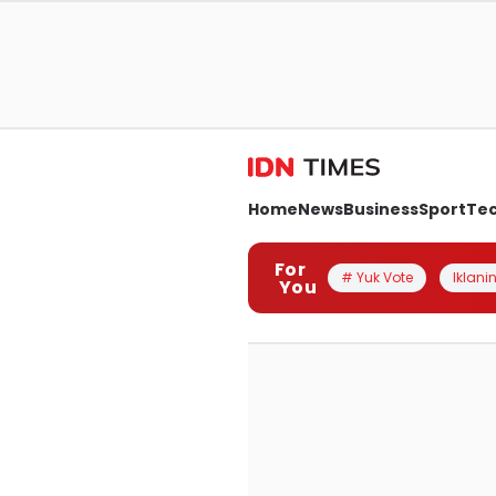
Home
News
Business
Sport
Te
For
# Yuk Vote
Iklanin
You