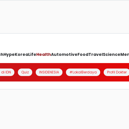
ch
Hype
Korea
Life
Health
Automotive
Food
Travel
Science
Me
 di IDN
Quiz
INSIDENESIA
#LokalBerdaya
Profil Dokter