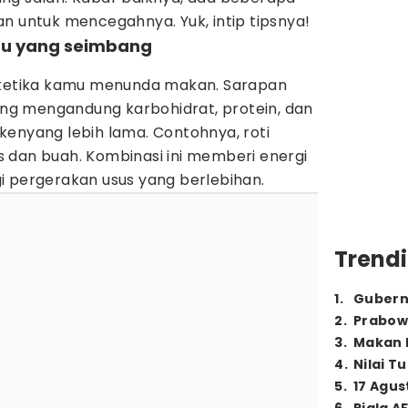
n untuk mencegahnya. Yuk, intip tipsnya!
nu yang seimbang
l ketika kamu menunda makan. Sarapan
g mengandung karbohidrat, protein, dan
kenyang lebih lama. Contohnya, roti
 dan buah. Kombinasi ini memberi energi
i pergerakan usus yang berlebihan.
Trendi
1
.
Gubern
2
.
Prabow
3
.
Makan B
4
.
Nilai T
5
.
17 Agus