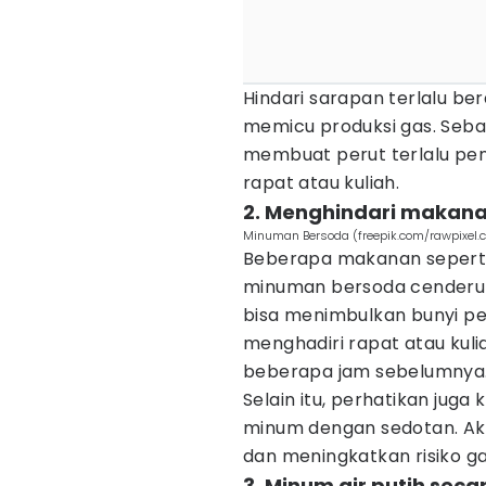
Hindari sarapan terlalu ber
memicu produksi gas. Sebai
membuat perut terlalu pe
rapat atau kuliah.
2. Menghindari makan
Minuman Bersoda (freepik.com/rawpixel.
Beberapa makanan seperti 
minuman bersoda cenderung
bisa menimbulkan bunyi per
menghadiri rapat atau kuli
beberapa jam sebelumnya
Selain itu, perhatikan ju
minum dengan sedotan. Akti
dan meningkatkan risiko gas
3. Minum air putih sec