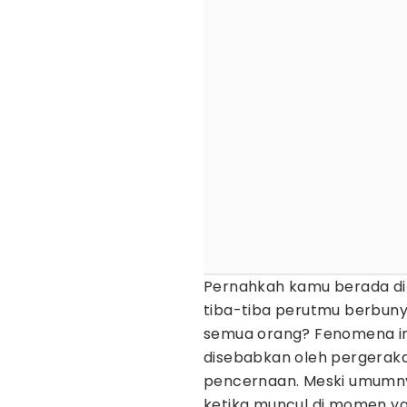
Pernahkah kamu berada di si
tiba-tiba perutmu berbunyi
semua orang? Fenomena ini
disebabkan oleh pergeraka
pencernaan. Meski umumnya
ketika muncul di momen ya