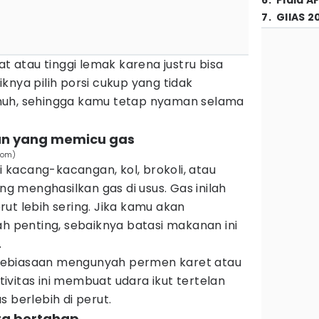
6
.
Piala A
7
.
GIIAS 2
at atau tinggi lemak karena justru bisa
knya pilih porsi cukup yang tidak
nuh, sehingga kamu tetap nyaman selama
an yang memicu gas
com)
kacang-kacangan, kol, brokoli, atau
 menghasilkan gas di usus. Gas inilah
ut lebih sering. Jika kamu akan
ah penting, sebaiknya batasi makanan ini
.
ga kebiasaan mengunyah permen karet atau
vitas ini membuat udara ikut tertelan
 berlebih di perut.
ara bertahap