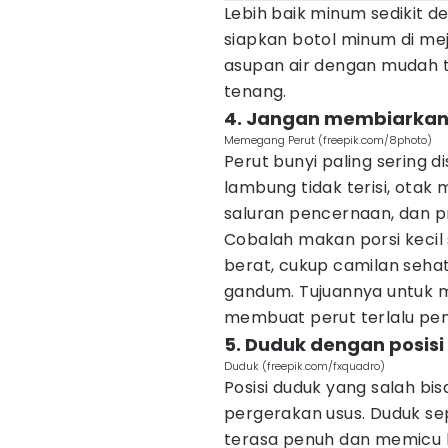
Lebih baik minum sedikit de
siapkan botol minum di me
asupan air dengan mudah t
tenang.
4. Jangan membiarkan 
Memegang Perut (freepik.com/8photo)
Perut bunyi paling sering 
lambung tidak terisi, ota
saluran pencernaan, dan p
Cobalah makan porsi kecil 
berat, cukup camilan sehat
gandum. Tujuannya untuk 
membuat perut terlalu pen
5. Duduk dengan posis
Duduk (freepik.com/fxquadro)
Posisi duduk yang salah b
pergerakan usus. Duduk s
terasa penuh dan memicu 