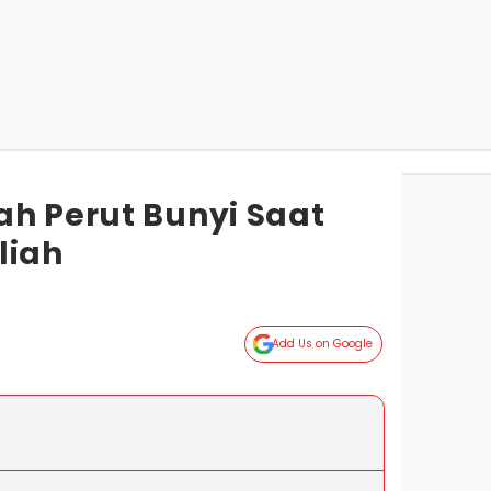
ah Perut Bunyi Saat
liah
Add Us on Google