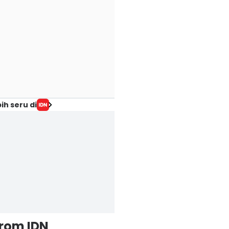
ih seru di
from IDN