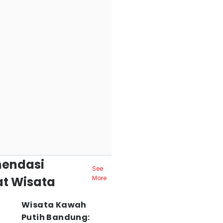
endasi
See
t Wisata
More
Wisata Kawah
Putih Bandung: