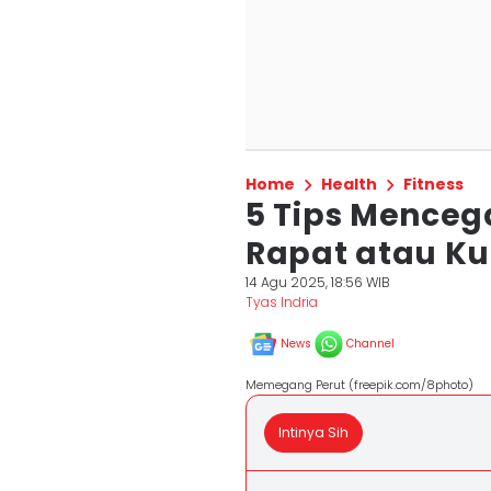
Home
Health
Fitness
5 Tips Menceg
Rapat atau Ku
14 Agu 2025, 18:56 WIB
Tyas Indria
News
Channel
Memegang Perut (freepik.com/8photo)
Intinya Sih