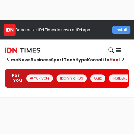
Baca artikel
IDN Times
lainnya di IDN App
Install
Home
News
Business
Sport
Tech
Hype
Korea
Life
Health
Aut
For
# Yuk Vote
Iklanin di IDN
Quiz
INSIDENESIA
You