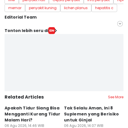
memar
penyakit kuning
lichen planus
hepatitis c
Editorial Team
Editor
Tonton lebih seru di
Nuruliar F
Editor
Eka Amira Yasien
Related Articles
See More
Apakah Tidur Siang Bisa
Tak Selalu Aman, Ini 8
B
Mengganti Kurang Tidur
Suplemen yang Berisiko
H
Malam Hari?
untuk Ginjal
06
He
06 Agu 2026, 14:46 WIB
06 Agu 2026, 14:07 WIB