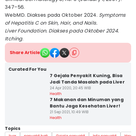
347–56.
WebMD. Diakses pada Oktober 2024.
Symptoms
of Hepatitis C on Skin, Hair, and Nails.
Liver Foundation. Diakses pada Oktober 2024.
Itching
.
Share Article
Curated For You
7 Gejala Penyakit Kuning, Bisa
Jadi Tanda Masalah pada Liver
24 Apr 2020, 20:45 WIB
Health
7 Makanan dan Minuman yang
Bantu Jaga Kesehatan Liver!
21 Sep 2021, 10:49 WIB
Health
Topics
liver
penyakit hati
Gejala penyakit
Info penyakit
Hiper