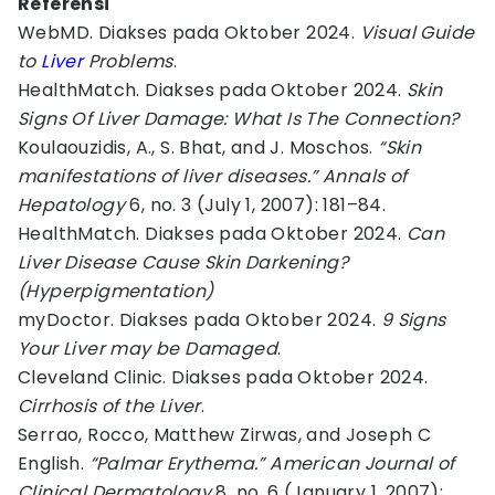
Referensi
WebMD. Diakses pada Oktober 2024.
Visual Guide
to
Liver
Problems
.
HealthMatch. Diakses pada Oktober 2024.
Skin
Signs Of Liver Damage: What Is The Connection?
Koulaouzidis, A., S. Bhat, and J. Moschos.
“Skin
manifestations of liver diseases.” Annals of
Hepatology
6, no. 3 (July 1, 2007): 181–84.
HealthMatch. Diakses pada Oktober 2024.
Can
Liver Disease Cause Skin Darkening?
(Hyperpigmentation)
myDoctor. Diakses pada Oktober 2024.
9 Signs
Your Liver may be Damaged
.
Cleveland Clinic. Diakses pada Oktober 2024.
Cirrhosis of the Liver
.
Serrao, Rocco, Matthew Zirwas, and Joseph C
English.
“Palmar Erythema.” American Journal of
Clinical Dermatology
8, no. 6 (January 1, 2007):