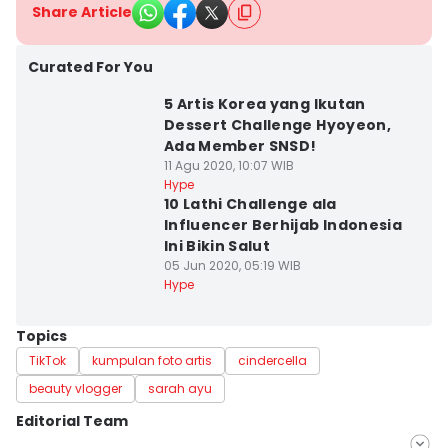
Share Article
Curated For You
5 Artis Korea yang Ikutan
Dessert Challenge Hyoyeon,
Ada Member SNSD!
11 Agu 2020, 10:07 WIB
Hype
10 Lathi Challenge ala
Influencer Berhijab Indonesia
Ini Bikin Salut
05 Jun 2020, 05:19 WIB
Hype
Topics
TikTok
kumpulan foto artis
cindercella
beauty vlogger
sarah ayu
Editorial Team