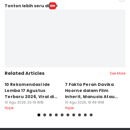
Editor
Tonton lebih seru di
Erina Wardoyo
Editor
Olivia Sabat
Related Articles
See More
10 Rekomendasi Ide
7 Fakta Peran Davika
3
Lomba 17 Agustus
Hoorne dalam Film
M
Terbaru 2026, Viral di
Inherit, Manusia Atau
H
Tiktok
10 Agu 2026, 20:19 WIB
Bukan?
10 Agu 2026, 19:48 WIB
10
Hype
Hype
Hy