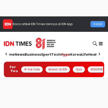
Baca artikel
IDN Times
lainnya di IDN App
Install
Home
News
Business
Sport
Tech
Hype
Korea
Life
Health
Aut
For
# Yuk Vote
Iklanin di IDN
Quiz
INSIDENESIA
You