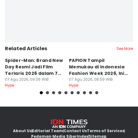
Related Articles
See More
Spider-Man: Brand New
PAPION Tampil
5 
Day Resmi Jadi Film
Memukau di Indonesia
p
Terlaris 2026 dalam 7
Fashion Week 2026, Ini
E
Hari
07 Agu 2026, 09:06 WIB
Ceritanya
07 Agu 2026, 08:59 WIB
K
07
Hype
Hype
Hy
About Us
Editorial Team
Contact Us
Terms of Services
Pedoman Media Siber
Index
Sitemap