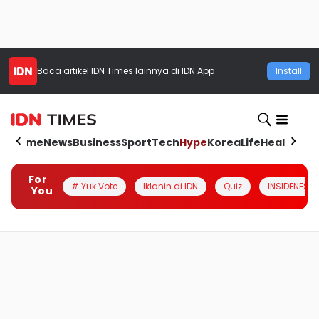
Baca artikel
IDN Times
lainnya di IDN App
Install
Home
News
Business
Sport
Tech
Hype
Korea
Life
Health
Aut
For
# Yuk Vote
Iklanin di IDN
Quiz
INSIDENESIA
You