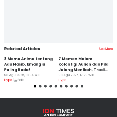
Related Articles
See More
8 Meme Anime tentang
7 Momen Malam
8
Adu Nasib, Emang si
Kolontigi Aulion dan Pila
M
Paling Beda!
Jelang Menikah, Tradisi
p
08 Agu 2026, 18:04 WIB
Adat Kaili
08 Agu 2026, 17:29 WIB
08
Polls
Hype
Hype
Hy