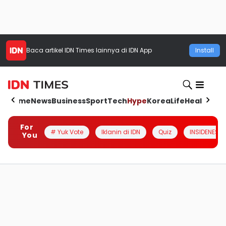
Baca artikel
IDN Times
lainnya di IDN App
Install
Home
News
Business
Sport
Tech
Hype
Korea
Life
Health
Aut
For
# Yuk Vote
Iklanin di IDN
Quiz
INSIDENESIA
You