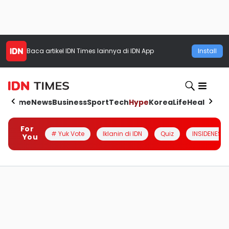
Baca artikel
IDN Times
lainnya di IDN App
Install
Home
News
Business
Sport
Tech
Hype
Korea
Life
Health
Aut
For
# Yuk Vote
Iklanin di IDN
Quiz
INSIDENESIA
You