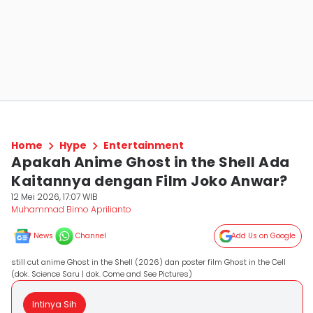
Home
Hype
Entertainment
Apakah Anime Ghost in the Shell Ada
Kaitannya dengan Film Joko Anwar?
12 Mei 2026, 17:07 WIB
Muhammad Bimo Aprilianto
News
Channel
Add Us on Google
still cut anime Ghost in the Shell (2026) dan poster film Ghost in the Cell
(dok. Science Saru | dok. Come and See Pictures)
Intinya Sih