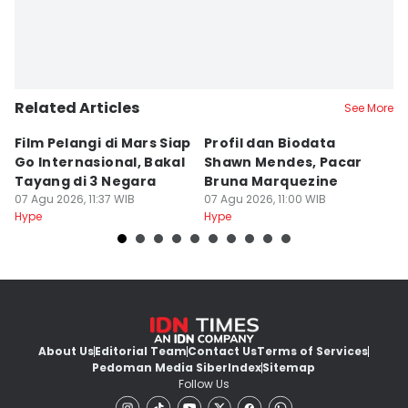
Related Articles
See More
Film Pelangi di Mars Siap
Profil dan Biodata
Pr
Go Internasional, Bakal
Shawn Mendes, Pacar
X
Tayang di 3 Negara
Bruna Marquezine
K
07 Agu 2026, 11:37 WIB
07 Agu 2026, 11:00 WIB
07
Hype
Hype
Hy
About Us
Editorial Team
Contact Us
Terms of Services
Pedoman Media Siber
Index
Sitemap
Follow Us