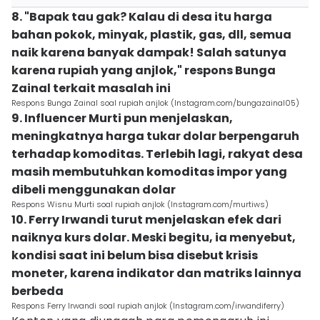
8. "Bapak tau gak? Kalau di desa itu harga
bahan pokok, minyak, plastik, gas, dll, semua
naik karena banyak dampak! Salah satunya
karena rupiah yang anjlok," respons Bunga
Zainal terkait masalah ini
Respons Bunga Zainal soal rupiah anjlok (Instagram.com/bungazainal05)
9. Influencer Murti pun menjelaskan,
meningkatnya harga tukar dolar berpengaruh
terhadap komoditas. Terlebih lagi, rakyat desa
masih membutuhkan komoditas impor yang
dibeli menggunakan dolar
Respons Wisnu Murti soal rupiah anjlok (Instagram.com/murtiws)
10. Ferry Irwandi turut menjelaskan efek dari
naiknya kurs dolar. Meski begitu, ia menyebut,
kondisi saat ini belum bisa disebut krisis
moneter, karena indikator dan matriks lainnya
berbeda
Respons Ferry Irwandi soal rupiah anjlok (Instagram.com/irwandiferry)