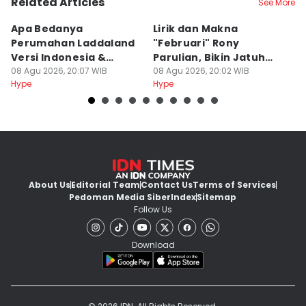
Related Articles
See More
Apa Bedanya
Lirik dan Makna
8
Perumahan Laddaland
"Februari" Rony
M
Versi Indonesia &
Parulian, Bikin Jatuh
h
Thailand?
08 Agu 2026, 20:07 WIB
Cinta?
08 Agu 2026, 20:02 WIB
08
Hype
Hype
Hy
About Us
Editorial Team
Contact Us
Terms of Services
Pedoman Media Siber
Index
Sitemap
Follow Us
Download