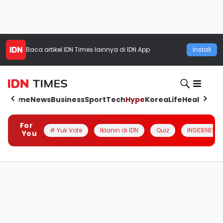
Baca artikel
IDN Times
lainnya di IDN App
Install
Home
News
Business
Sport
Tech
Hype
Korea
Life
Health
Aut
For
# Yuk Vote
Iklanin di IDN
Quiz
INSIDENESIA
You