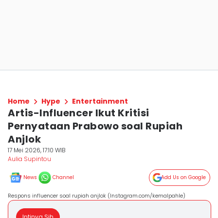
Home
Hype
Entertainment
Artis-Influencer Ikut Kritisi
Pernyataan Prabowo soal Rupiah
Anjlok
17 Mei 2026, 17:10 WIB
Aulia Supintou
News
Channel
Add Us on Google
Respons influencer soal rupiah anjlok (Instagram.com/kemalpahle)
Intinya Sih