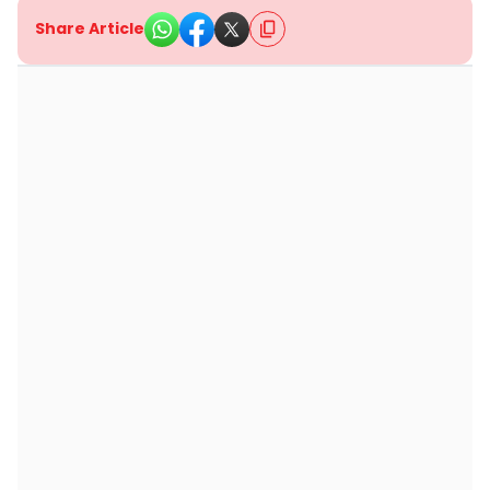
Share Article