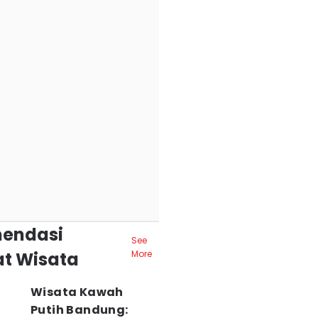
endasi
See
t Wisata
More
Wisata Kawah
Putih Bandung: