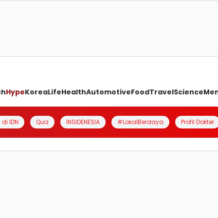
ch
Hype
Korea
Life
Health
Automotive
Food
Travel
Science
Me
 di IDN
Quiz
INSIDENESIA
#LokalBerdaya
Profil Dokter