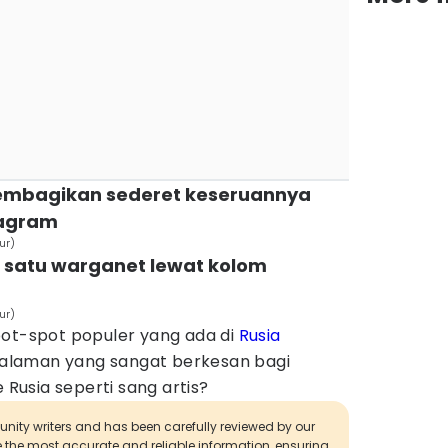
membagikan sederet keseruannya
tagram
ur)
lah satu warganet lewat kolom
ur)
pot-spot populer yang ada di
Rusia
alaman yang sangat berkesan bagi
e Rusia seperti sang artis?
munity writers and has been carefully reviewed by our
de the most accurate and reliable information, ensuring