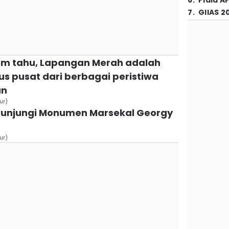
6
.
Piala A
7
.
GIIAS 2
um tahu, Lapangan Merah adalah
us pusat dari berbagai peristiwa
an
ur)
gunjungi Monumen Marsekal Georgy
ur)