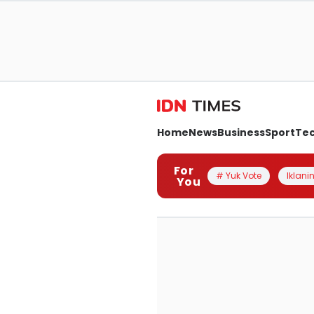
Home
News
Business
Sport
Te
For
# Yuk Vote
Iklanin
You