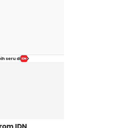
ih seru di
from IDN