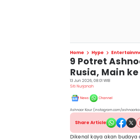
Home
Hype
Entertainm
9 Potret Ashno
Rusia, Main k
13 Jun 2026, 08:01 WIB
Siti Nurjanah
News
Channel
Ashnoor Kaur (instagram.com/ashnoorka
Share Article
Dikenal kaya akan budaya d