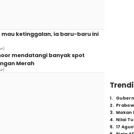
 mau ketinggalan, ia baru-baru ini
ur)
hnoor mendatangi banyak spot
angan Merah
ur)
Trendi
1
.
Gubern
2
.
Prabow
3
.
Makan B
4
.
Nilai T
5
.
17 Agus