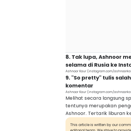
8. Tak lupa, Ashnoor 
selama di Rusia ke Ins
Ashnoor Kaur (instagram.com/ashnoorka
9. "So pretty" tulis sa
komentar
Ashnoor Kaur (instagram.com/ashnoorka
Melihat secara langsung s
tentunya merupakan peng
Ashnoor. Tertarik liburan k
This article is written by our com
editorial team. We strive to provi