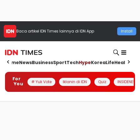
Baca artikel
IDN Times
lainnya di IDN App
Install
Home
News
Business
Sport
Tech
Hype
Korea
Life
Health
Aut
For
# Yuk Vote
Iklanin di IDN
Quiz
INSIDENESIA
You