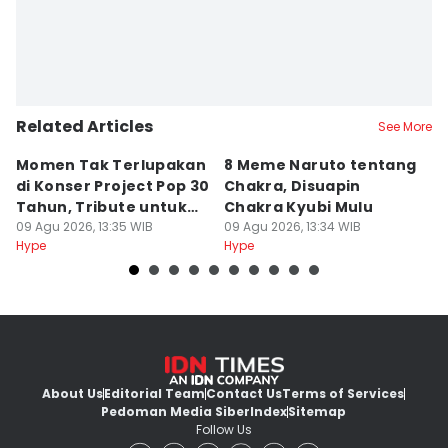
Related Articles
See More
Momen Tak Terlupakan
8 Meme Naruto tentang
L
di Konser Project Pop 30
Chakra, Disuapin
Z
Tahun, Tribute untuk
Chakra Kyubi Mulu
A
Oon
09 Agu 2026, 13:35 WIB
09 Agu 2026, 13:34 WIB
09
Hype
Hype
Hy
About Us
Editorial Team
Contact Us
Terms of Services
Pedoman Media Siber
Index
Sitemap
Follow Us