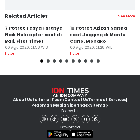
Related Articles
See More
7 Potret Tasya Farasya
10 Potret Azizah Salsha
1
Naik Helikopter saat di
saat Jogging di Monte
L
Bali, First Time!
Carlo, Monako
S
06 Agu 2026, 21:58 WIB
06 Agu 2026, 21:28 WIB
06
Hype
Hype
Hy
About Us
Editorial Team
Contact Us
Terms of Services
Pedoman Media Siber
Index
Sitemap
Follow Us
Download