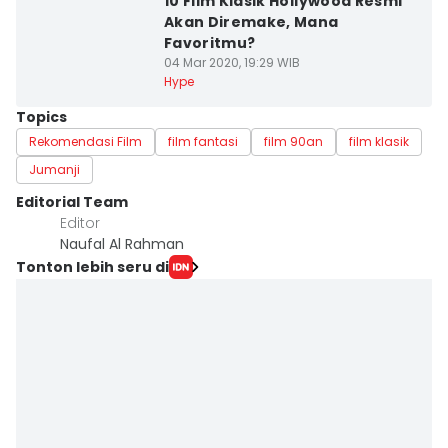
10 Film Klasik Hollywood Resmi
Akan Diremake, Mana
Favoritmu?
04 Mar 2020, 19:29 WIB
Hype
Topics
Rekomendasi Film
film fantasi
film 90an
film klasik
Jumanji
Editorial Team
Editor
Naufal Al Rahman
Tonton lebih seru di