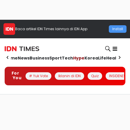
Baca artikel
IDN Times
lainnya di IDN App
Install
Home
News
Business
Sport
Tech
Hype
Korea
Life
Health
Aut
For
# Yuk Vote
Iklanin di IDN
Quiz
INSIDENESIA
You