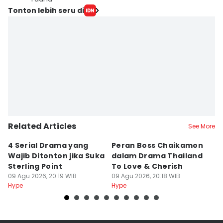
Tonton lebih seru di
Related Articles
See More
4 Serial Drama yang
Peran Boss Chaikamon
Si
Wajib Ditonton jika Suka
dalam Drama Thailand
P
Sterling Point
To Love & Cherish
T
09 Agu 2026, 20:19 WIB
09 Agu 2026, 20:18 WIB
M
09
Hype
Hype
Hy