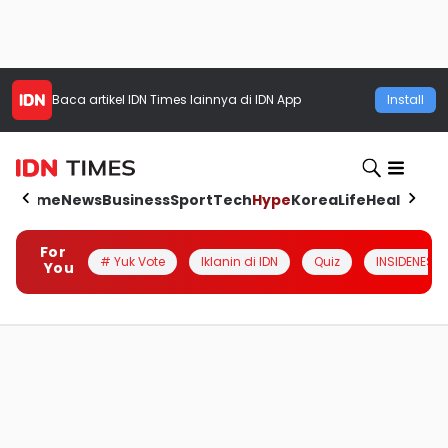
Baca artikel
IDN Times
lainnya di IDN App
Install
Home
News
Business
Sport
Tech
Hype
Korea
Life
Health
Aut
For
# Yuk Vote
Iklanin di IDN
Quiz
INSIDENESIA
You