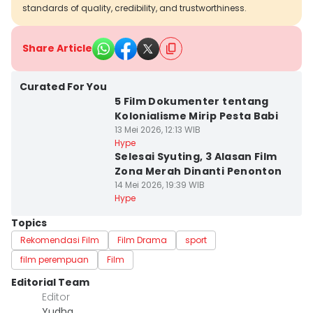
standards of quality, credibility, and trustworthiness.
Share Article
Curated For You
5 Film Dokumenter tentang
Kolonialisme Mirip Pesta Babi
13 Mei 2026, 12:13 WIB
Hype
Selesai Syuting, 3 Alasan Film
Zona Merah Dinanti Penonton
14 Mei 2026, 19:39 WIB
Hype
Topics
Rekomendasi Film
Film Drama
sport
film perempuan
Film
Editorial Team
Editor
Yudha ‎