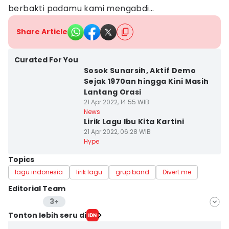
berbakti padamu kami mengabdi…
Share Article
Curated For You
Sosok Sunarsih, Aktif Demo
Sejak 1970an hingga Kini Masih
Lantang Orasi
21 Apr 2022, 14:55 WIB
News
Lirik Lagu Ibu Kita Kartini
21 Apr 2022, 06:28 WIB
Hype
Topics
lagu indonesia
lirik lagu
grup band
Divert me
Editorial Team
3+
Editor
Tonton lebih seru di
Indra Zakaria