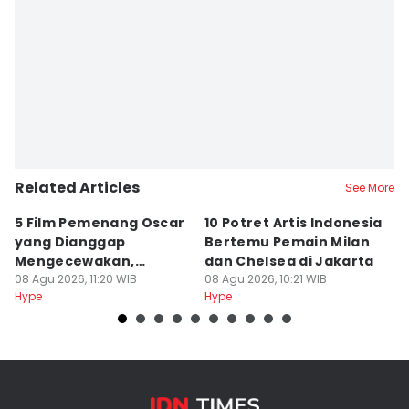
Editor
Stella Azasya
Editor
Bella Manoban
Related Articles
See More
5 Film Pemenang Oscar
10 Potret Artis Indonesia
S
yang Dianggap
Bertemu Pemain Milan
H
Mengecewakan,
dan Chelsea di Jakarta
M
Kenapa?
08 Agu 2026, 11:20 WIB
08 Agu 2026, 10:21 WIB
08
Hype
Hype
Hy