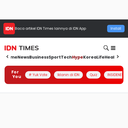
Baca artikel
IDN Times
lainnya di IDN App
Install
Home
News
Business
Sport
Tech
Hype
Korea
Life
Health
Aut
For
# Yuk Vote
Iklanin di IDN
Quiz
INSIDENESIA
You