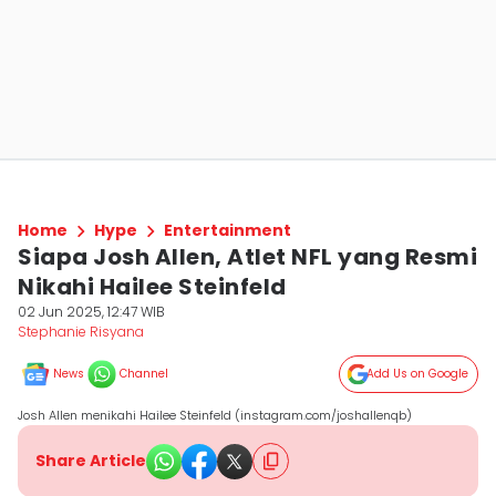
Home
Hype
Entertainment
Siapa Josh Allen, Atlet NFL yang Resmi
Nikahi Hailee Steinfeld
02 Jun 2025, 12:47 WIB
Stephanie Risyana
News
Channel
Add Us on Google
Josh Allen menikahi Hailee Steinfeld (instagram.com/joshallenqb)
Share Article