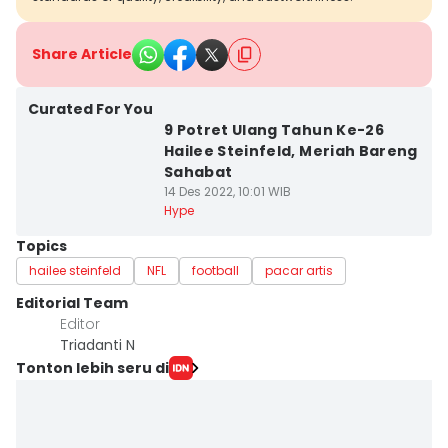
Share Article
Curated For You
9 Potret Ulang Tahun Ke-26
Hailee Steinfeld, Meriah Bareng
Sahabat
14 Des 2022, 10:01 WIB
Hype
Topics
hailee steinfeld
NFL
football
pacar artis
Editorial Team
Editor
Triadanti N
Tonton lebih seru di