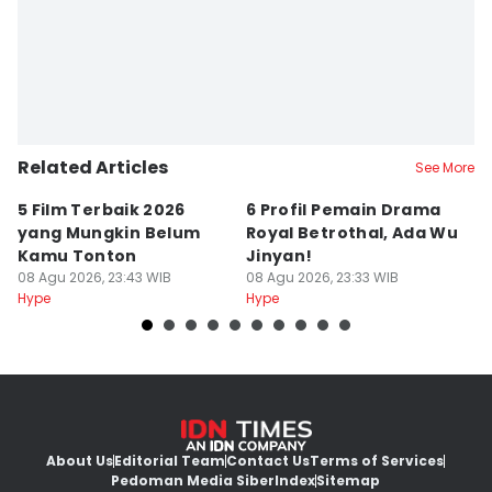
Related Articles
See More
5 Film Terbaik 2026
6 Profil Pemain Drama
5
yang Mungkin Belum
Royal Betrothal, Ada Wu
P
Kamu Tonton
Jinyan!
M
08 Agu 2026, 23:43 WIB
08 Agu 2026, 23:33 WIB
08
Hype
Hype
Hy
About Us
Editorial Team
Contact Us
Terms of Services
Pedoman Media Siber
Index
Sitemap