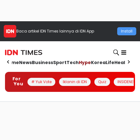
Baca artikel
IDN Times
lainnya di IDN App
Install
Home
News
Business
Sport
Tech
Hype
Korea
Life
Health
Aut
For
# Yuk Vote
Iklanin di IDN
Quiz
INSIDENESIA
You