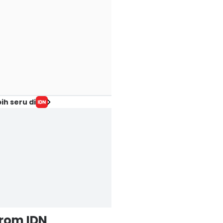
ih seru di
from IDN