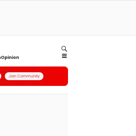
n
Opinion
Join Community