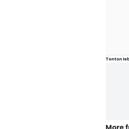
Tonton leb
More 