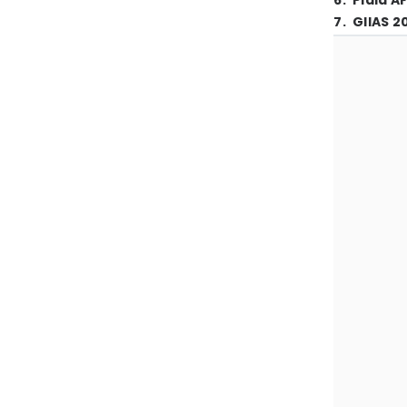
6
.
Piala A
7
.
GIIAS 2