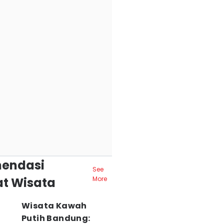
endasi
See
t Wisata
More
Wisata Kawah
Putih Bandung: