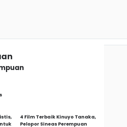
uan
rempuan
s
stis,
4 Film Terbaik Kinuyo Tanaka,
untuk
Pelopor Sineas Perempuan