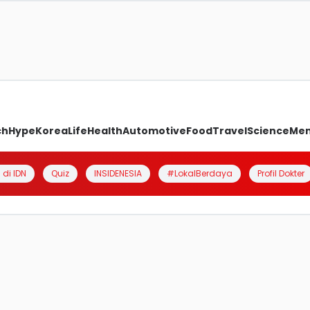
ch
Hype
Korea
Life
Health
Automotive
Food
Travel
Science
Me
 di IDN
Quiz
INSIDENESIA
#LokalBerdaya
Profil Dokter