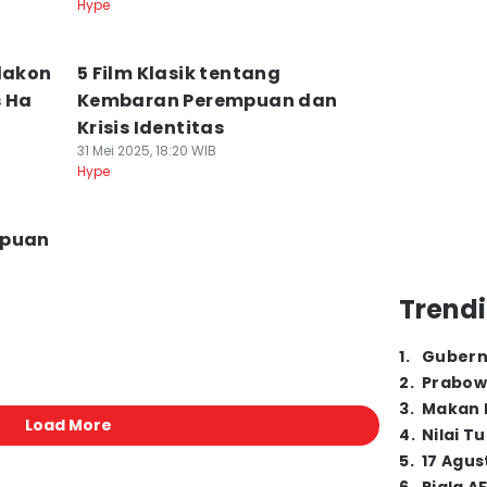
Hype
rlakon
5 Film Klasik tentang
s Ha
Kembaran Perempuan dan
Krisis Identitas
31 Mei 2025, 18:20 WIB
Hype
mpuan
Trendi
1
.
Gubern
2
.
Prabow
3
.
Makan B
Load More
4
.
Nilai T
5
.
17 Agus