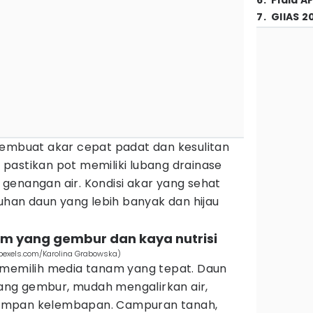
6
.
Piala A
7
.
GIIAS 2
membuat akar cepat padat dan kesulitan
u, pastikan pot memiliki lubang drainase
genangan air. Kondisi akar yang sehat
an daun yang lebih banyak dan hijau
m yang gembur dan kaya nutrisi
pexels.com/Karolina Grabowska)
 memilih media tanam yang tepat. Daun
ng gembur, mudah mengalirkan air,
impan kelembapan. Campuran tanah,