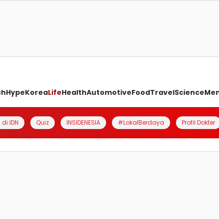
ch
Hype
Korea
Life
Health
Automotive
Food
Travel
Science
Me
 di IDN
Quiz
INSIDENESIA
#LokalBerdaya
Profil Dokter