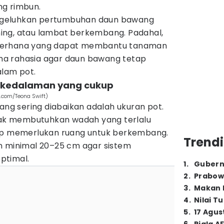
ng rimbun.
geluhkan pertumbuhan daun bawang
ing, atau lambat berkembang. Padahal,
derhana yang dapat membantu tanaman
lima rahasia agar daun bawang tetap
alam pot.
n kedalaman yang cukup
.com/Teona Swift)
yang sering diabaikan adalah ukuran pot.
k membutuhkan wadah yang terlalu
tap memerlukan ruang untuk berkembang.
Trendi
n minimal 20–25 cm agar sistem
ptimal.
1
.
Gubern
2
.
Prabow
3
.
Makan B
4
.
Nilai T
5
.
17 Agus