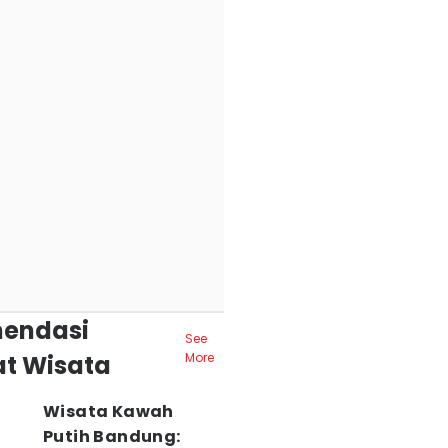
endasi
See
t Wisata
More
Wisata Kawah
Putih Bandung: