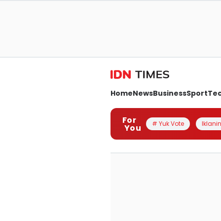
Home
News
Business
Sport
Te
For
# Yuk Vote
Iklanin
You