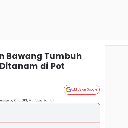
un Bawang Tumbuh
Ditanam di Pot
Add Us on Google
 image by ChatGPT/Muti'atuz Zahro)