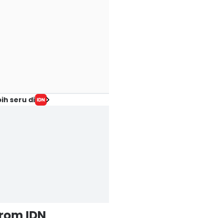
ih seru di
from IDN