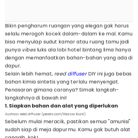
Bikin pengharum ruangan yang elegan gak harus
selalu merogoh kocek dalam-dalam ke mal. Kamu
bisa menyulap sudut kamar atau ruang tamu jadi
punya
vibes
luks ala lobi hotel bintang lima hanya
dengan memanfaatkan bahan-bahan yang ada di
dapur.
Selain lebih hemat,
reed
diffuser
DIY ini juga bebas
bahan kimia sintetis yang terlalu menyengat.
Penasaran gimana caranya? Simak langkah-
langkahnya di bawah ini!
1. Siapkan bahan dan alat yang diperlukan
ilustrasi reed diffuser (pexels.com/Alezsia Kozik)
Sebelum mulai meracik, pastikan semua "amunisi"
sudah siap di meja dapurmu. Kamu gak butuh alat
canggih, kok!