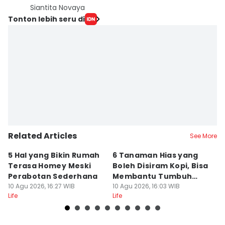
Siantita Novaya
Tonton lebih seru di
Related Articles
See More
5 Hal yang Bikin Rumah
6 Tanaman Hias yang
5
Terasa Homey Meski
Boleh Disiram Kopi, Bisa
Q
Perabotan Sederhana
Membantu Tumbuh
S
10 Agu 2026, 16:27 WIB
Optimal
10 Agu 2026, 16:03 WIB
10
Life
Life
Lif