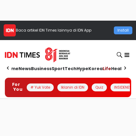
Baca artikel
IDN Times
lainnya di IDN App
Install
Home
News
Business
Sport
Tech
Hype
Korea
Life
Health
Aut
For
# Yuk Vote
Iklanin di IDN
Quiz
INSIDENESIA
You