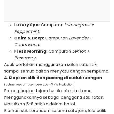
Luxury Spa:
Campuran
Lemongrass
+
Peppermint
.
Calm & Deep:
Campuran
Lavender
+
Cedarwood
.
Fresh Morning:
Campuran
Lemon
+
Rosemary
.
Aduk perlahan menggunakan salah satu stik
sampai semua cairan menyatu dengan sempurna.
4. Siapkan stik dan pasang di sudut ruangan
ilustrasi reed diffuser (pexels.com/PNW Production)
Potong bagian tajam tusuk sate jika kamu
menggunakannya sebagai pengganti stik rotan.
Masukkan 5-8 stik ke dalam botol.
Biarkan stik terendam selama satu jam, lalu balik