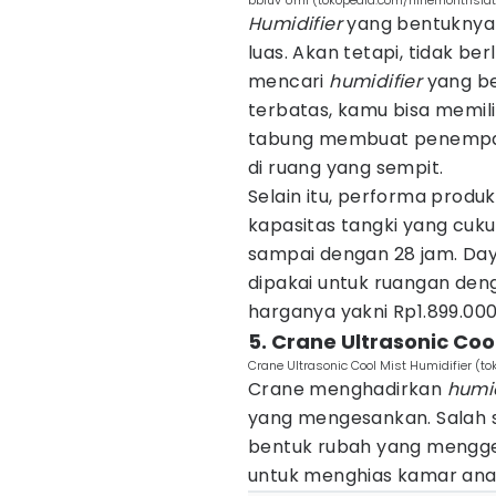
bblüv Ümi (tokopedia.com/ninemonthslat
Humidifier
yang bentuknya
luas. Akan tetapi, tidak be
mencari
humidifier
yang be
terbatas, kamu bisa memil
tabung membuat penempata
di ruang yang sempit.
Selain itu, performa produk
kapasitas tangki yang cuk
sampai dengan 28 jam. Day
dipakai untuk ruangan deng
harganya yakni Rp1.899.000
5. Crane Ultrasonic Coo
Crane Ultrasonic Cool Mist Humidifier (to
Crane menghadirkan
humid
yang mengesankan. Salah s
bentuk rubah yang menggem
untuk menghias kamar ana