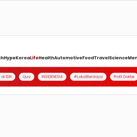
ch
Hype
Korea
Life
Health
Automotive
Food
Travel
Science
Me
 di IDN
Quiz
INSIDENESIA
#LokalBerdaya
Profil Dokter