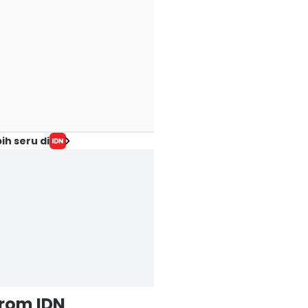
ih seru di
from IDN