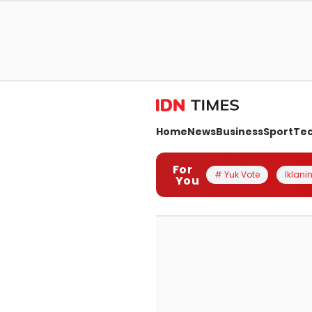
Home
News
Business
Sport
Te
For
# Yuk Vote
Iklanin
You