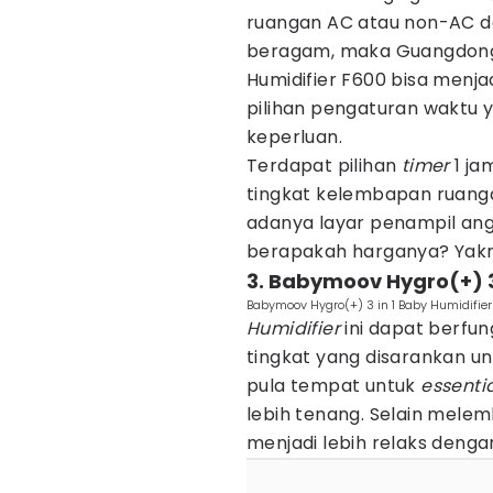
ruangan AC atau non-AC d
beragam, maka Guangdong
Humidifier F600 bisa menjad
pilihan pengaturan waktu 
keperluan.
Terdapat pilihan
timer
1 ja
tingkat kelembapan ruanga
adanya layar penampil an
berapakah harganya? Yakni
3. Babymoov Hygro(+) 3
Babymoov Hygro(+) 3 in 1 Baby Humidifie
Humidifier
ini dapat berfu
tingkat yang disarankan un
pula tempat untuk
essentia
lebih tenang. Selain mele
menjadi lebih relaks deng