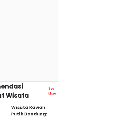
endasi
See
t Wisata
More
Wisata Kawah
Putih Bandung: