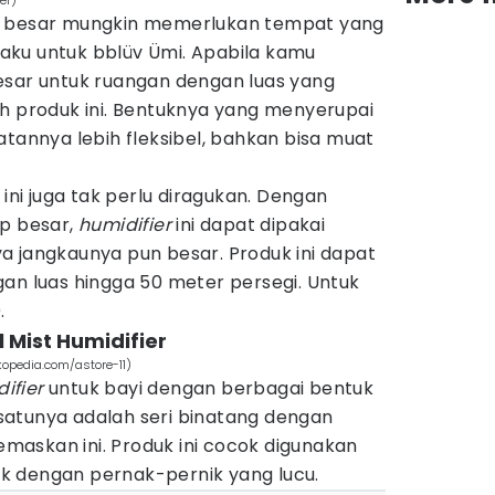
er)
 besar mungkin memerlukan tempat yang
rlaku untuk bblüv Ümi. Apabila kamu
sar untuk ruangan dengan luas yang
ih produk ini. Bentuknya yang menyerupai
nnya lebih fleksibel, bahkan bisa muat
 ini juga tak perlu diragukan. Dengan
up besar,
humidifier
ini dapat dipakai
a jangkaunya pun besar. Produk ini dapat
an luas hingga 50 meter persegi. Untuk
.
l Mist Humidifier
kopedia.com/astore-11)
ifier
untuk bayi dengan berbagai bentuk
atunya adalah seri binatang dengan
askan ini. Produk ini cocok digunakan
k dengan pernak-pernik yang lucu.