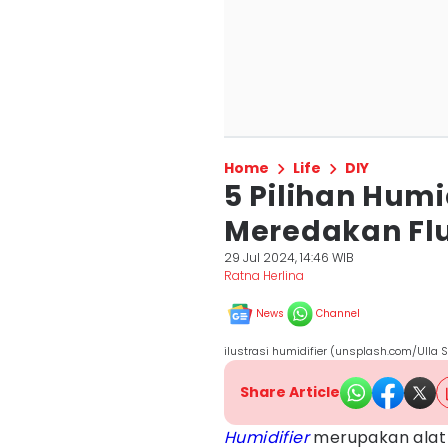
Home
Life
DIY
5 Pilihan Humi
Meredakan Fl
29 Jul 2024, 14:46 WIB
Ratna Herlina
News
Channel
ilustrasi humidifier (unsplash.com/Ulla 
Share Article
Humidifier
merupakan alat 