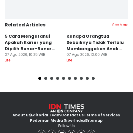
Related Articles
See More
5 Cara Mengetahui
Kenapa Orangtua
5
Apakah Karier yang
Sebaiknya Tidak Terlalu
S
Dipilih Benar-Benar
Membanggakan Anak?
D
Cocok Untukmu
07 Agu 2026, 10:25 WIB
Terbebani
07 Agu 2026, 10:00 WIB
d
07
Life
Life
Lif
About Us
Editorial Team
Contact Us
Terms of Services
Pedoman Media Siber
Index
Sitemap
Follow Us