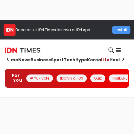
Baca artikel
IDN Times
lainnya di IDN App
Install
Home
News
Business
Sport
Tech
Hype
Korea
Life
Health
Aut
For
# Yuk Vote
Iklanin di IDN
Quiz
INSIDENESIA
You