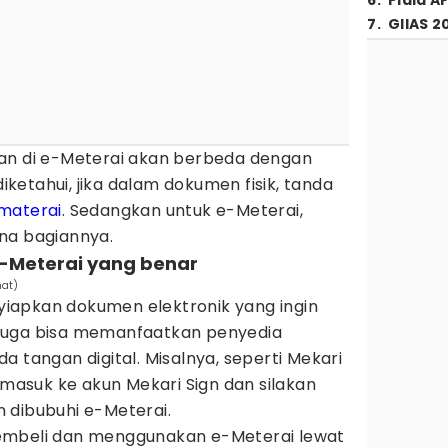
6
.
Piala A
7
.
GIIAS 2
an di e-Meterai akan berbeda dengan
diketahui, jika dalam dokumen fisik, tanda
materai
. Sedangkan untuk e-Meterai,
na bagiannya.
e-Meterai yang benar
mat)
iapkan dokumen elektronik yang ingin
juga bisa memanfaatkan penyedia
a tangan digital. Misalnya, seperti Mekari
a masuk ke akun Mekari Sign dan silakan
 dibubuhi e-Meterai.
embeli dan menggunakan e-Meterai lewat