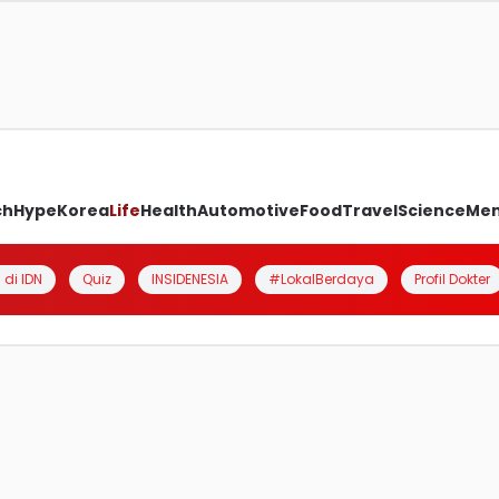
ch
Hype
Korea
Life
Health
Automotive
Food
Travel
Science
Me
 di IDN
Quiz
INSIDENESIA
#LokalBerdaya
Profil Dokter