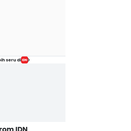
ih seru di
from IDN