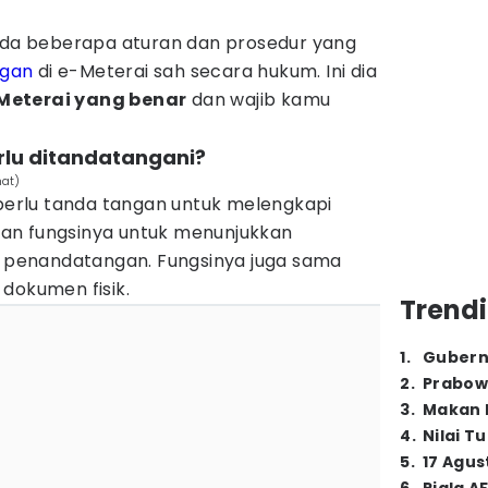
 ada beberapa aturan dan prosedur yang
ngan
di e-Meterai sah secara hukum. Ini dia
Meterai yang benar
dan wajib kamu
rlu ditandatangani?
mat)
 perlu tanda tangan untuk melengkapi
an fungsinya untuk menunjukkan
as penandatangan. Fungsinya juga sama
dokumen fisik.
Trendi
1
.
Gubern
2
.
Prabow
3
.
Makan B
4
.
Nilai T
5
.
17 Agus