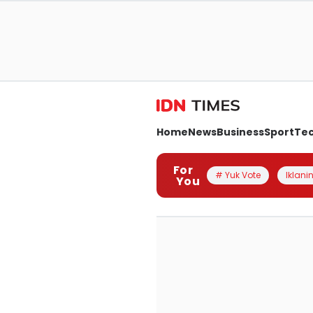
Home
News
Business
Sport
Te
For
# Yuk Vote
Iklanin
You