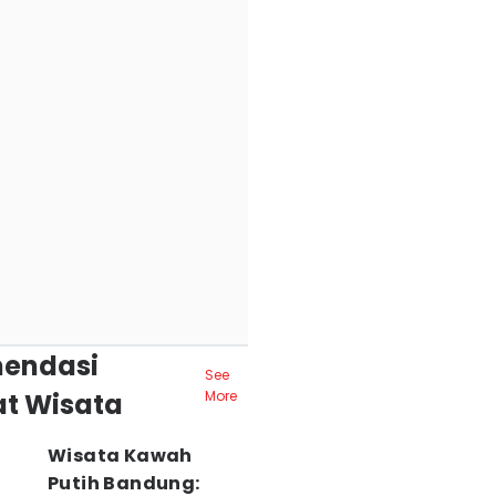
endasi
See
t Wisata
More
Wisata Kawah
Putih Bandung: