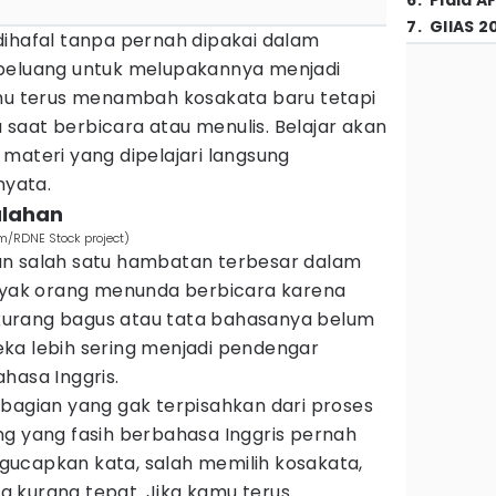
6
.
Piala A
7
.
GIIAS 2
dihafal tanpa pernah dipakai dalam
 peluang untuk melupakannya menjadi
amu terus menambah kosakata baru tetapi
saat berbicara atau menulis. Belajar akan
ap materi yang dipelajari langsung
nyata.
alahan
m/RDNE Stock project)
an salah satu hambatan terbesar dalam
anyak orang menunda berbicara karena
urang bagus atau tata bahasanya belum
ka lebih sering menjadi pendengar
hasa Inggris.
 bagian yang gak terpisahkan dari proses
ng yang fasih berbahasa Inggris pernah
ucapkan kata, salah memilih kosakata,
 kurang tepat. Jika kamu terus