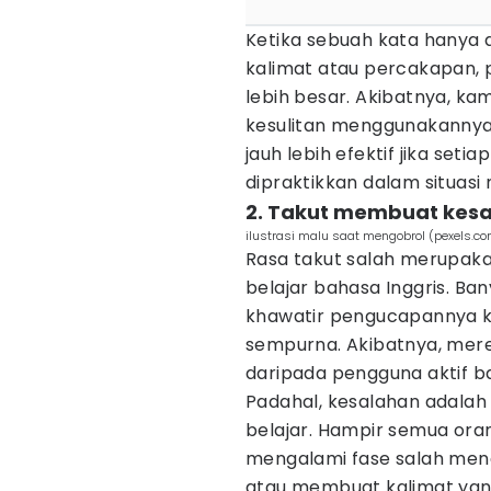
Ketika sebuah kata hanya 
kalimat atau percakapan,
lebih besar. Akibatnya, k
kesulitan menggunakannya 
jauh lebih efektif jika seti
dipraktikkan dalam situasi 
2. Takut membuat kes
ilustrasi malu saat mengobrol (pexels.co
Rasa takut salah merupak
belajar bahasa Inggris. B
khawatir pengucapannya k
sempurna. Akibatnya, mere
daripada pengguna aktif ba
Padahal, kesalahan adalah
belajar. Hampir semua ora
mengalami fase salah meng
atau membuat kalimat yang