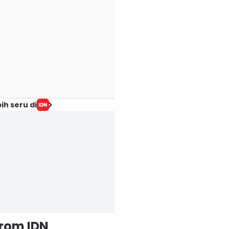
ih seru di
from IDN