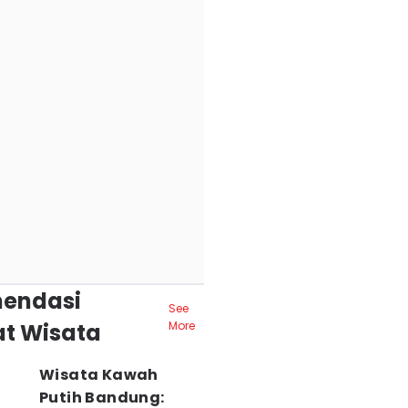
endasi
See
t Wisata
More
Wisata Kawah
Putih Bandung: