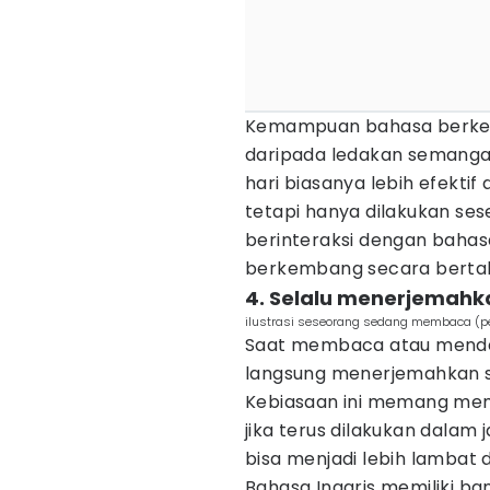
Kemampuan bahasa berkemb
daripada ledakan semangat 
hari biasanya lebih efektif
tetapi hanya dilakukan ses
berinteraksi dengan baha
berkembang secara berta
4. Selalu menerjemahk
ilustrasi seseorang sedang membaca (pe
Saat membaca atau menden
langsung menerjemahkan se
Kebiasaan ini memang mem
jika terus dilakukan dala
bisa menjadi lebih lambat 
Bahasa Inggris memiliki b