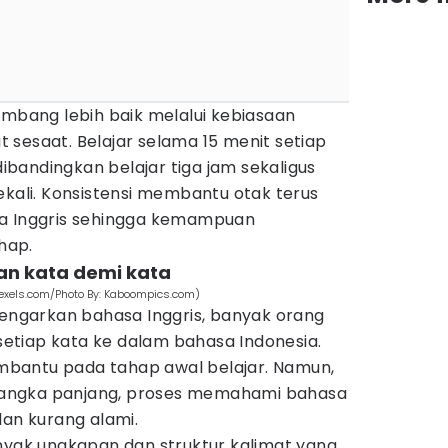
ang lebih baik melalui kebiasaan
sesaat. Belajar selama 15 menit setiap
 dibandingkan belajar tiga jam sekaligus
ekali. Konsistensi membantu otak terus
sa Inggris sehingga kemampuan
hap.
an kata demi kata
xels.com/Photo By: Kaboompics.com)
garkan bahasa Inggris, banyak orang
tiap kata ke dalam bahasa Indonesia.
bantu pada tahap awal belajar. Namun,
m jangka panjang, proses memahami bahasa
dan kurang alami.
anyak ungkapan dan struktur kalimat yang