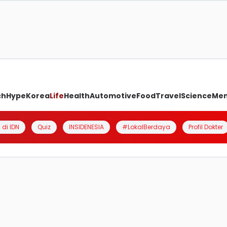
ch
Hype
Korea
Life
Health
Automotive
Food
Travel
Science
Me
 di IDN
Quiz
INSIDENESIA
#LokalBerdaya
Profil Dokter