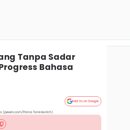
yang Tanpa Sadar
rogress Bahasa
Add Us on Google
s (pexels.com/Polina Tankilevitch)