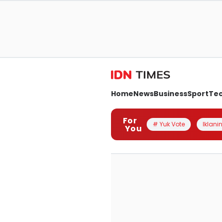
Home
News
Business
Sport
Te
For
# Yuk Vote
Iklanin
You