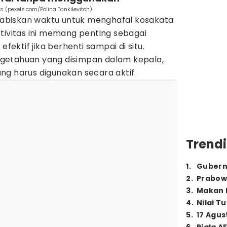
s (pexels.com/Polina Tankilevitch)
biskan waktu untuk menghafal kosakata
tivitas ini memang penting sebagai
efektif jika berhenti sampai di situ.
getahuan yang disimpan dalam kepala,
ng harus digunakan secara aktif.
Trendi
1
.
Gubern
2
.
Prabow
3
.
Makan B
4
.
Nilai T
5
.
17 Agus