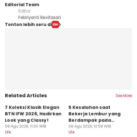
Editorial Team
Editor
Febriyanti Revitasari
Tonton lebih seru di
Related Articles
See More
7 Koleksi Klasik Elegan
5 Kesalahan saat
A
BTN IFW 2026, Hadirkan
Bekerja Lembur yang
B
Look yang Classy!
Berdampak pada
S
08 Agu 2026, 11:00 WIB
Produktivitas
08 Agu 2026, 10:58 WIB
08
Life
Life
Lif