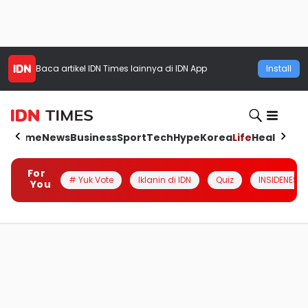
Baca artikel
IDN Times
lainnya di IDN App
Install
Home
News
Business
Sport
Tech
Hype
Korea
Life
Health
Aut
For
# Yuk Vote
Iklanin di IDN
Quiz
INSIDENESIA
You