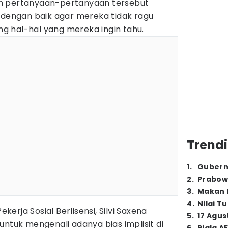
h pertanyaan-pertanyaan tersebut
 dengan baik agar mereka tidak ragu
 hal-hal yang mereka ingin tahu.
Trendi
1
.
Gubern
2
.
Prabow
3
.
Makan B
4
.
Nilai T
 Pekerja Sosial Berlisensi, Silvi Saxena
5
.
17 Agus
ntuk mengenali adanya bias implisit di