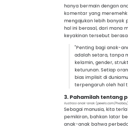
hanya bermain dengan ana
komentar yang meremehkan
mengajukan lebih banyak 
hal ini berasal, dari man
keyakinan tersebut berasal
"Penting bagi anak-an
adalah setara, tanpa 
kelamin, gender, struk
keturunan. Setiap oran
bias implisit di duni
terpengaruh oleh hal t
3. Pahamilah tentang 
ilustrasi anak-anak (pexels.com/Pixabay
Sebagai manusia, kita terlah
pemikiran, bahkan latar b
anak-anak bahwa perbedaa