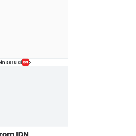
ih seru di
from IDN