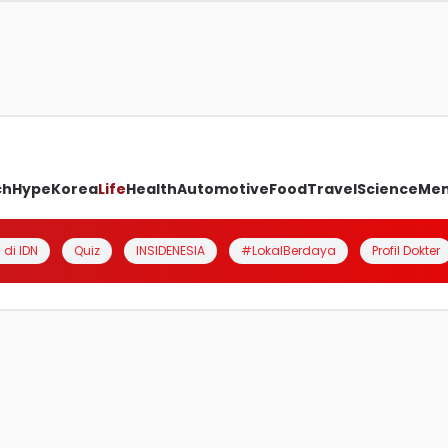
ch
Hype
Korea
Life
Health
Automotive
Food
Travel
Science
Me
 di IDN
Quiz
INSIDENESIA
#LokalBerdaya
Profil Dokter