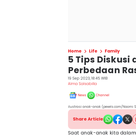
Home
Life
Family
5 Tips Diskus
Perbedaan Ras,
19 Sep 2023, 18:45 WIB
Alma Salsabilla
News
Channel
ilustrasi anak-anak (pexels.com/Naomi S
Share Article
Saat anak-anak kita dalam