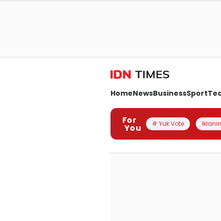
Home
News
Business
Sport
Te
For
# Yuk Vote
Iklanin
You