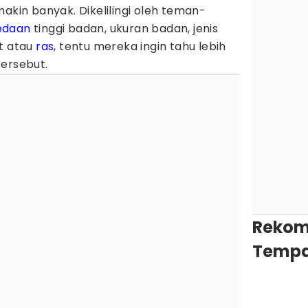
makin banyak. Dikelilingi oleh teman-
edaan
tinggi badan, ukuran badan, jenis
it atau
ras
, tentu mereka ingin tahu lebih
tersebut.
Rekom
Tempa