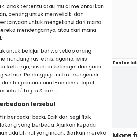
k-anak tertentu atau mulai melontarkan
, penting untuk menyelidiki dan
pertanyaan untuk mengetahui dari mana
a mereka mendengarnya, atau dari mana
.
ak untuk belajar bahwa setiap orang
memandang ras, etnis, agama, jenis
Tonton leb
tur keluarga, susunan keluarga, dan garis
g setara. Penting juga untuk mengenali
amu dan bagaimana anak-anakmu dapat
ersebut," tegas Saxena.
perbedaan tersebut
)
ir berbeda-beda. Baik dari segi fisik,
elakang yang berbeda. Ajarkan kepada
n adalah hal yang indah. Biarkan mereka
More 