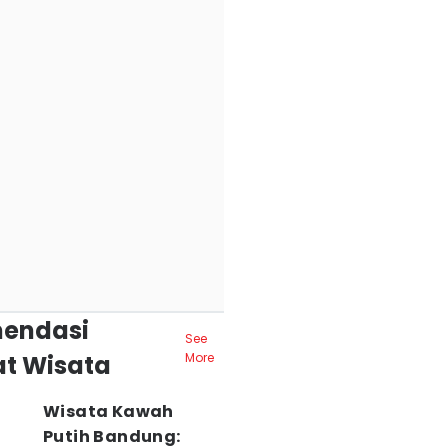
endasi
See
t Wisata
More
Wisata Kawah
Putih Bandung: