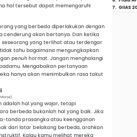
6
.
Piala A
a hal tersebut dapat memengaruhi
7
.
GIIAS 2
 orang yang berbeda diperlakukan dengan
a cenderung akan bertanya. Dan ketika
seseorang yang terlihat atau terdengar
 tidak tahu bagaimana mengungkapkan
engan penuh hormat. Jangan menghalangi
epadamu. Mengabaikan pertanyaan
eka hanya akan menimbulkan rasa takut
i
 Morse)
dalah hal yang wajar, tetapi
a berbeda bukanlah hal yang baik. Jika
a-tanda prasangka atau keengganan
k dari latar belakang berbeda, arahkan
struktif. Kalau kamu melihat mereka