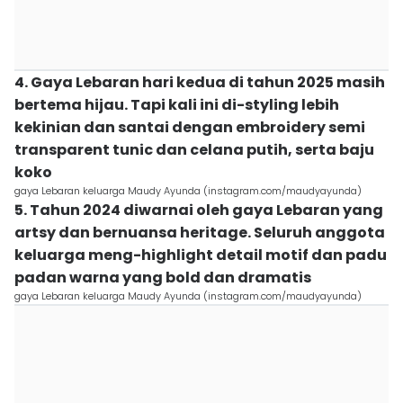
4. Gaya Lebaran hari kedua di tahun 2025 masih
bertema hijau. Tapi kali ini di-styling lebih
kekinian dan santai dengan embroidery semi
transparent tunic dan celana putih, serta baju
koko
gaya Lebaran keluarga Maudy Ayunda (instagram.com/maudyayunda)
5. Tahun 2024 diwarnai oleh gaya Lebaran yang
artsy dan bernuansa heritage. Seluruh anggota
keluarga meng-highlight detail motif dan padu
padan warna yang bold dan dramatis
gaya Lebaran keluarga Maudy Ayunda (instagram.com/maudyayunda)