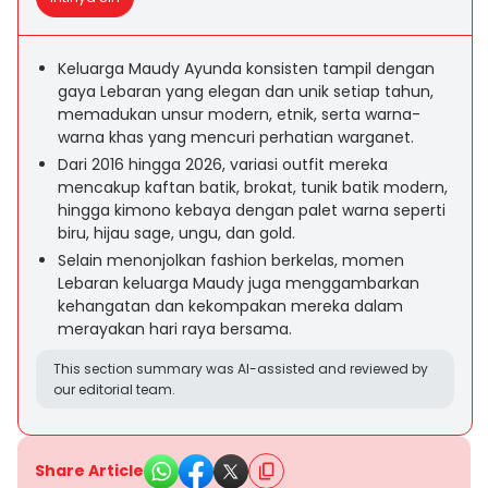
Keluarga Maudy Ayunda konsisten tampil dengan
gaya Lebaran yang elegan dan unik setiap tahun,
memadukan unsur modern, etnik, serta warna-
warna khas yang mencuri perhatian warganet.
Dari 2016 hingga 2026, variasi outfit mereka
mencakup kaftan batik, brokat, tunik batik modern,
hingga kimono kebaya dengan palet warna seperti
biru, hijau sage, ungu, dan gold.
Selain menonjolkan fashion berkelas, momen
Lebaran keluarga Maudy juga menggambarkan
kehangatan dan kekompakan mereka dalam
merayakan hari raya bersama.
This section summary was AI-assisted and reviewed by
our editorial team.
Share Article