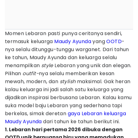
Momen Lebaran pasti punya ceritanya sendiri,
termasuk keluarga
Maudy Ayunda
yang
OOTD
-
nya selalu ditunggu-tunggu warganet. Dari tahun
ke tahun, Maudy Ayunda dan keluarga selalu
menampilkan
style
Lebaran yang unik dan elegan.
Pilihan
outfit-
nya selalu memberikan kesan
mewah, modern, dan
stylish
maksimal. Gak heran
kalau keluarga ini jadi salah satu keluarga yang
dijadikan inspirasi berbusana Lebaran. Kalau kamu
suka model baju Lebaran yang sederhana tapi
berkelas, simak deretan
gaya Lebaran keluarga
Maudy Ayunda
dari tahun ke tahun berikut ini.
1. Lebaran hari pertama 2026 dibuka dengan
OOTD unik bernuansa biru yang memadukan