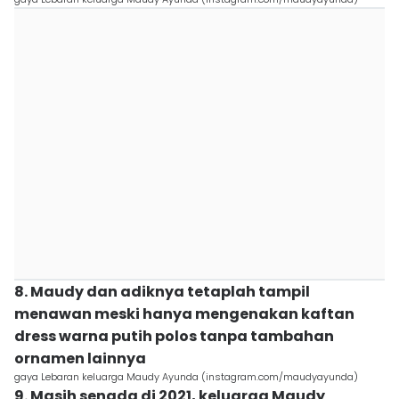
8. Maudy dan adiknya tetaplah tampil
menawan meski hanya mengenakan kaftan
dress warna putih polos tanpa tambahan
ornamen lainnya
gaya Lebaran keluarga Maudy Ayunda (instagram.com/maudyayunda)
9. Masih senada di 2021, keluarga Maudy