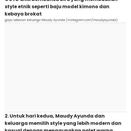
style etnik seperti baju model kimono dan
kebaya brokat
gaya Lebaran keluarga Maudy Ayunda (instagram.com/maudyayunda)
2. Untuk hari kedua, Maudy Ayunda dan
keluarga memilih style yang lebih modern dan
kasual dengan menggunakan palet warna