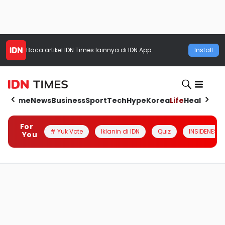
Baca artikel
IDN Times
lainnya di IDN App
Install
Home
News
Business
Sport
Tech
Hype
Korea
Life
Health
Aut
For
# Yuk Vote
Iklanin di IDN
Quiz
INSIDENESIA
You