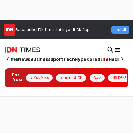
Baca artikel
IDN Times
lainnya di IDN App
Install
Home
News
Business
Sport
Tech
Hype
Korea
Life
Health
Aut
For
# Yuk Vote
Iklanin di IDN
Quiz
INSIDENESIA
You