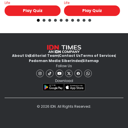
Life
Life
Lif
Play Quiz
Play Quiz
About Us
Editorial Team
Contact Us
Terms of Services
Pedoman Media Siber
Index
Sitemap
Follow Us
Download
© 2026 IDN. All Rights Reserved.