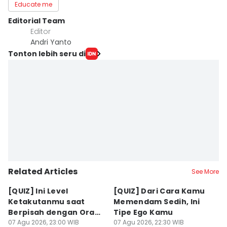
Educate me
Editorial Team
Editor
Andri Yanto
Tonton lebih seru di
Related Articles
See More
[QUIZ] Ini Level
[QUIZ] Dari Cara Kamu
[Q
Ketakutanmu saat
Memendam Sedih, Ini
Up
Berpisah dengan Orang
Tipe Ego Kamu
K
Lain
07 Agu 2026, 23:00 WIB
07 Agu 2026, 22:30 WIB
07