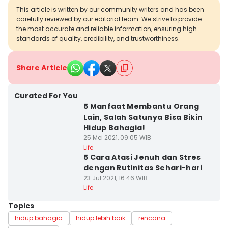
This article is written by our community writers and has been
carefully reviewed by our editorial team. We strive to provide
the most accurate and reliable information, ensuring high
standards of quality, credibility, and trustworthiness.
Share Article
Curated For You
5 Manfaat Membantu Orang
Lain, Salah Satunya Bisa Bikin
Hidup Bahagia!
25 Mei 2021, 09:05 WIB
Life
5 Cara Atasi Jenuh dan Stres
dengan Rutinitas Sehari-hari
23 Jul 2021, 16:46 WIB
Life
Topics
hidup bahagia
hidup lebih baik
rencana