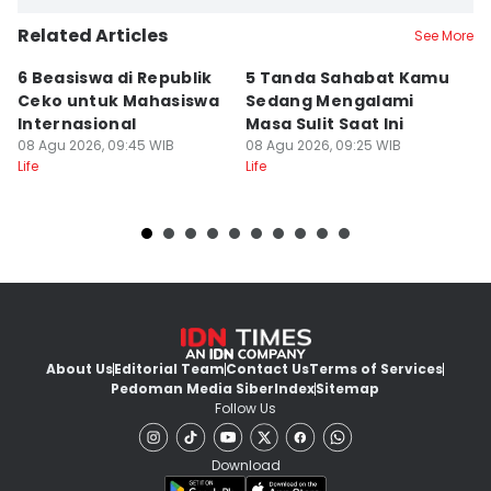
Related Articles
See More
6 Beasiswa di Republik
5 Tanda Sahabat Kamu
1
Ceko untuk Mahasiswa
Sedang Mengalami
P
Internasional
Masa Sulit Saat Ini
In
08 Agu 2026, 09:45 WIB
08 Agu 2026, 09:25 WIB
08
Life
Life
Lif
About Us
Editorial Team
Contact Us
Terms of Services
Pedoman Media Siber
Index
Sitemap
Follow Us
Download