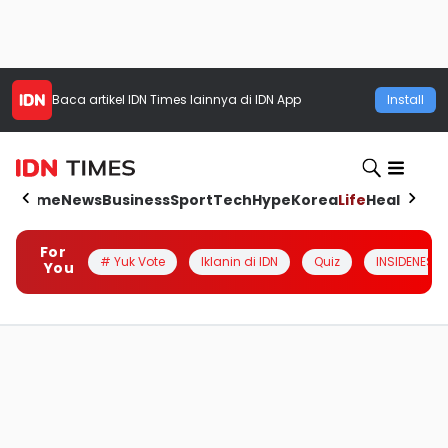
Baca artikel
IDN Times
lainnya di IDN App
Install
Home
News
Business
Sport
Tech
Hype
Korea
Life
Health
Aut
For
# Yuk Vote
Iklanin di IDN
Quiz
INSIDENESIA
You