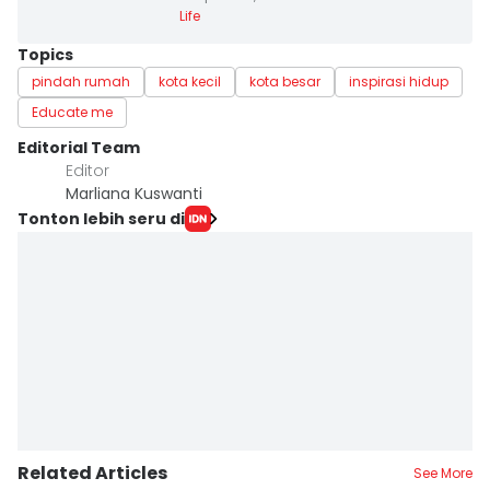
Life
Topics
pindah rumah
kota kecil
kota besar
inspirasi hidup
Educate me
Editorial Team
Editor
Marliana Kuswanti
Tonton lebih seru di
Related Articles
See More