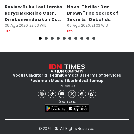
Review Buku Lost Lambs
Novel Thriller Dan
6
karya Madeline Cash,
Brown "The Secret of
M
Direkomendasikan Dua
Secrets" Debut di
P
Lipa
08 Agu 2026, 22:03 WIB
Netflix
08 Agu 2026, 21:03 WIB
08
Life
Life
Lif
About Us
Editorial Team
Contact Us
Terms of Services
Pedoman Media Siber
Index
Sitemap
Follow Us
Download
© 2026 IDN. All Rights Reserved.