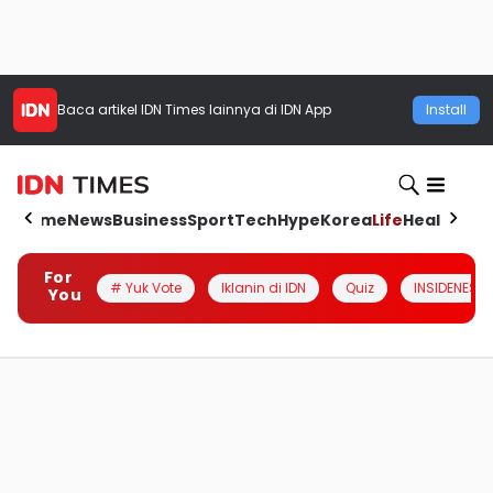
Baca artikel
IDN Times
lainnya di IDN App
Install
Home
News
Business
Sport
Tech
Hype
Korea
Life
Health
Aut
For
# Yuk Vote
Iklanin di IDN
Quiz
INSIDENESIA
You