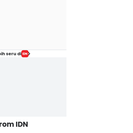
ih seru di
from IDN