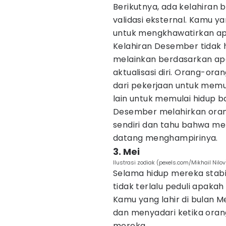
Berikutnya, ada kelahira
validasi eksternal. Kamu ya
untuk mengkhawatirkan apa
Kelahiran Desember tidak h
melainkan berdasarkan a
aktualisasi diri. Orang-oran
dari pekerjaan untuk memul
lain untuk memulai hidup b
Desember melahirkan oran
sendiri dan tahu bahwa m
datang menghampirinya.
3. Mei
Ilustrasi zodiak (pexels.com/Mikhail Nilov
Selama hidup mereka stabil
tidak terlalu peduli apaka
Kamu yang lahir di bulan M
dan menyadari ketika ora
mereka.