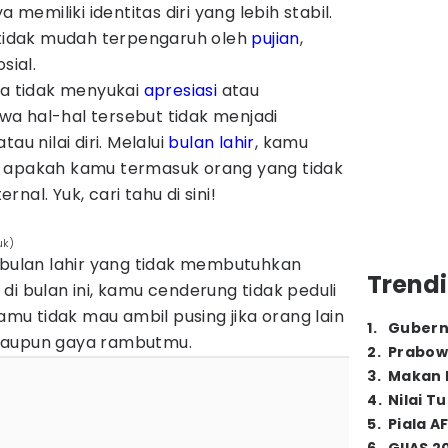
 memiliki identitas diri yang lebih stabil.
a tidak mudah terpengaruh oleh
pujian
,
sial.
ka tidak menyukai
apresiasi
atau
a hal-hal tersebut tidak menjadi
au nilai diri. Melalui
bulan lahir
, kamu
, apakah kamu termasuk orang yang tidak
nal. Yuk, cari tahu di sini!
uk)
 bulan lahir yang tidak membutuhkan
Trendi
ir di bulan ini, kamu cenderung tidak peduli
Kamu tidak mau ambil pusing jika orang lain
1
.
Gubern
maupun gaya rambutmu.
2
.
Prabow
3
.
Makan B
4
.
Nilai T
5
.
Piala A