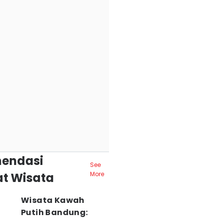
endasi
See
t Wisata
More
Wisata Kawah
Putih Bandung: