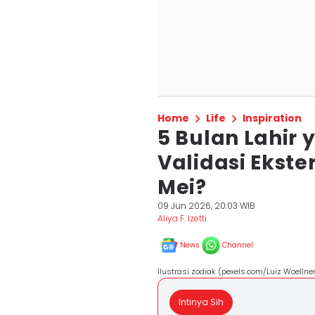
Home
Life
Inspiration
5 Bulan Lahir 
Validasi Ekste
Mei?
09 Jun 2026, 20:03 WIB
Aliya F. Izetti
News
Channel
Ilustrasi zodiak (pexels.com/Luiz Woellner
Intinya Sih