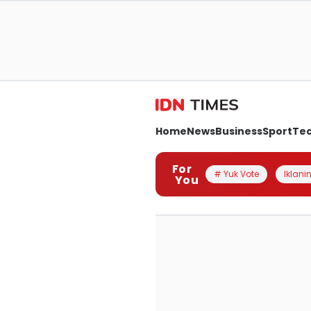
Home
News
Business
Sport
Te
For
# Yuk Vote
Iklanin
You