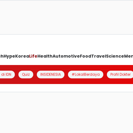
ch
Hype
Korea
Life
Health
Automotive
Food
Travel
Science
Me
 di IDN
Quiz
INSIDENESIA
#LokalBerdaya
Profil Dokter