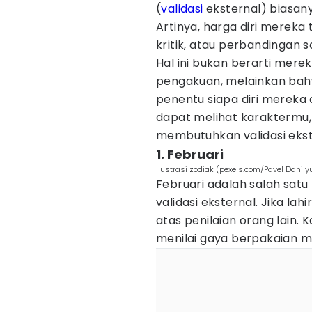
(
validasi
eksternal) biasanya
Artinya, harga diri merek
kritik, atau perbandingan so
Hal ini bukan berarti mere
pengakuan, melainkan bahw
penentu siapa diri mereka at
dapat melihat karaktermu
membutuhkan validasi ekster
1. Februari
Ilustrasi zodiak (pexels.com/Pavel Danily
Februari adalah salah satu
validasi eksternal. Jika lah
atas penilaian orang lain. 
menilai gaya berpakaian 