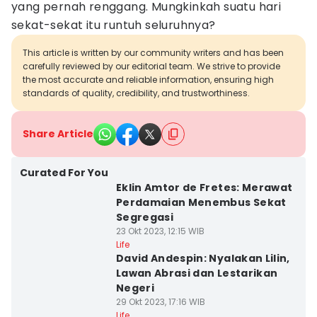
yang pernah renggang. Mungkinkah suatu hari
sekat-sekat itu runtuh seluruhnya?
This article is written by our community writers and has been
carefully reviewed by our editorial team. We strive to provide
the most accurate and reliable information, ensuring high
standards of quality, credibility, and trustworthiness.
Share Article
Curated For You
Eklin Amtor de Fretes: Merawat
Perdamaian Menembus Sekat
Segregasi
23 Okt 2023, 12:15 WIB
Life
David Andespin: Nyalakan Lilin,
Lawan Abrasi dan Lestarikan
Negeri
29 Okt 2023, 17:16 WIB
Life