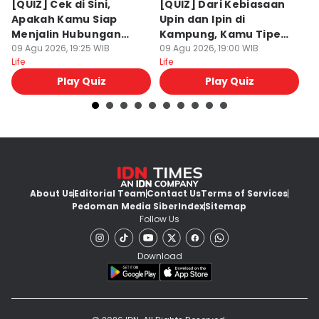
[QUIZ] Cek di Sini,
[QUIZ] Dari Kebiasaan
[
Apakah Kamu Siap
Upin dan Ipin di
U
Menjalin Hubungan
Kampung, Kamu Tipe
B
Serius?
09 Agu 2026, 19:25 WIB
yang Pendendam atau
09 Agu 2026, 19:00 WIB
Hi
09
Life
Life
Lif
Pemurung?
Play Quiz
Play Quiz
About Us
Editorial Team
Contact Us
Terms of Services
Pedoman Media Siber
Index
Sitemap
Follow Us
Download