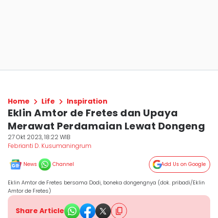
Home
Life
Inspiration
Eklin Amtor de Fretes dan Upaya
Merawat Perdamaian Lewat Dongeng
27 Okt 2023, 18:22 WIB
Febrianti D. Kusumaningrum
News
Channel
Add Us on Google
Eklin Amtor de Fretes bersama Dodi, boneka dongengnya (dok. pribadi/Eklin
Amtor de Fretes)
Share Article