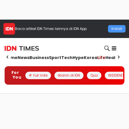
Baca artikel
IDN Times
lainnya di IDN App
Install
Home
News
Business
Sport
Tech
Hype
Korea
Life
Health
Aut
For
# Yuk Vote
Iklanin di IDN
Quiz
INSIDENESIA
You