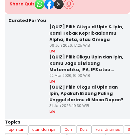
Share Quiz
Curated For You
[QUIZ] Pilih Cikgu di Upin & Ipin,
Kami Tebak Kepribadianmu
Alpha, Beta, atau Omega
06 Jun 2026, 17:25 WIB
Life
[QUIZ] Pilik Cikgu Upin dan Ipin,
Kamu Jago di Bidang
Matematika, IPA, IPS atau
Bahasa?
22 Mar 2026, 16:00 WIB
Life
[QUIZ] Pilih Cikgu di Upin dan
Ipin, Apakah Bidang Paling
Unggul darimu di Masa Depan?
31 Jan 2026, 19:30 WIB
Life
Topics
upin ipin
upin dan ipin
Quiz
Kuis
kuis idntimes
Sai