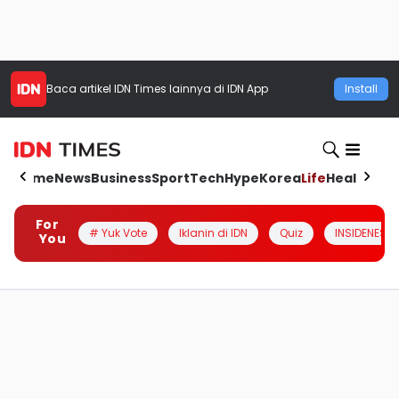
Baca artikel
IDN Times
lainnya di IDN App
Install
Home
News
Business
Sport
Tech
Hype
Korea
Life
Health
Aut
For
# Yuk Vote
Iklanin di IDN
Quiz
INSIDENESIA
You