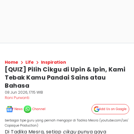
Home
Life
Inspiration
[QUIZ] Pilih Cikgu di Upin & Ipin, Kami
Tebak Kamu Pandai Sains atau
Bahasa
08 Jun 2026, 17:15 WIB
Rani Purwanti
News
Channel
Add Us on Google
berbagai tipe guru yang pernah mengajar di Tadika Mesra (youtube.com/Les'
Copaque Production)
Di Tadika Mesra, setiap
cikgu
punya gaya