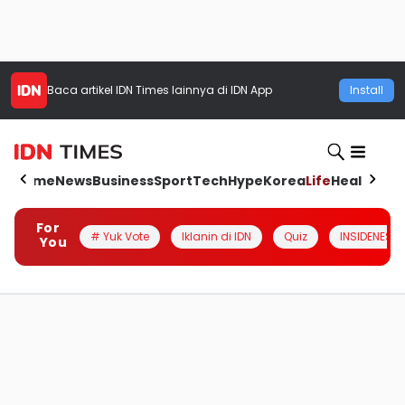
Baca artikel
IDN Times
lainnya di IDN App
Install
Home
News
Business
Sport
Tech
Hype
Korea
Life
Health
Aut
For
# Yuk Vote
Iklanin di IDN
Quiz
INSIDENESIA
You