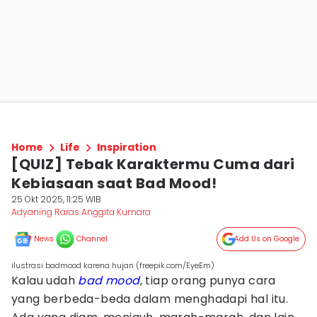
Home
Life
Inspiration
[QUIZ] Tebak Karaktermu Cuma dari
Kebiasaan saat Bad Mood!
25 Okt 2025, 11:25 WIB
Adyaning Raras Anggita Kumara
News
Channel
Add Us on Google
ilustrasi badmood karena hujan (freepik.com/EyeEm)
Kalau udah
bad mood
, tiap orang punya cara
yang berbeda-beda dalam menghadapi hal itu.