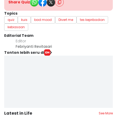
Share Quiz
Topics
quiz
kuis
bad mood
Divert me
tes kepribadian
kebiasaan
Editorial Team
Editor
Febriyanti Revitasari
Tonton lebih seru di
Latest in Life
See More