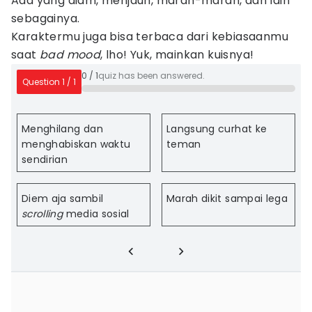
Ada yang diam, menjauh, marah-marah, dan lain
sebagainya.
Karaktermu juga bisa terbaca dari kebiasaanmu
saat
bad mood
, lho! Yuk, mainkan kuisnya!
0
/
1
quiz has been answered.
Question
1
/
1
Menghilang dan
Langsung curhat ke
menghabiskan waktu
teman
sendirian
Diem aja sambil
Marah dikit sampai lega
scrolling
media sosial