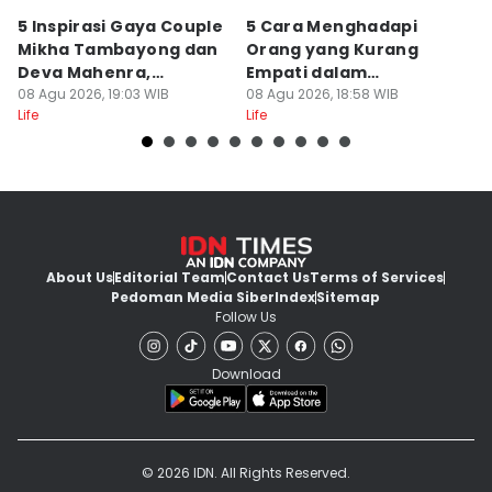
5 Inspirasi Gaya Couple
5 Cara Menghadapi
K
Mikha Tambayong dan
Orang yang Kurang
S
Deva Mahenra,
Empati dalam
d
Berkelas!
08 Agu 2026, 19:03 WIB
Pertemanan
08 Agu 2026, 18:58 WIB
08
Life
Life
Lif
About Us
Editorial Team
Contact Us
Terms of Services
Pedoman Media Siber
Index
Sitemap
Follow Us
Download
© 2026 IDN. All Rights Reserved.