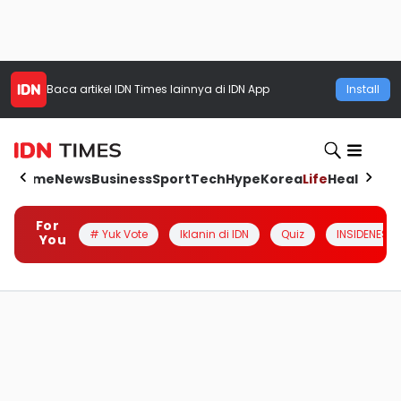
Baca artikel
IDN Times
lainnya di IDN App
Install
Home
News
Business
Sport
Tech
Hype
Korea
Life
Health
Aut
For
# Yuk Vote
Iklanin di IDN
Quiz
INSIDENESIA
You