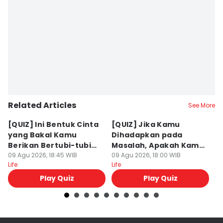
Related Articles
See More
[QUIZ] Ini Bentuk Cinta
[QUIZ] Jika Kamu
5
yang Bakal Kamu
Dihadapkan pada
G
Berikan Bertubi-tubi
Masalah, Apakah Kamu
K
untuknya
09 Agu 2026, 18:45 WIB
Mudah Marah atau
09 Agu 2026, 18:00 WIB
09
Life
Life
Lif
Penyabar?
Play Quiz
Play Quiz