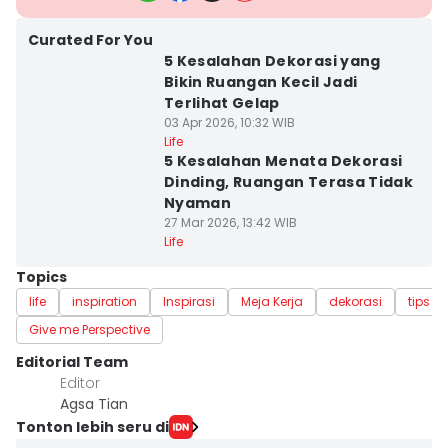
Curated For You
5 Kesalahan Dekorasi yang
Bikin Ruangan Kecil Jadi
Terlihat Gelap
03 Apr 2026, 10:32 WIB
Life
5 Kesalahan Menata Dekorasi
Dinding, Ruangan Terasa Tidak
Nyaman
27 Mar 2026, 13:42 WIB
Life
Topics
life
inspiration
Inspirasi
Meja Kerja
dekorasi
tips d
Give me Perspective
Editorial Team
Editor
Agsa Tian
Tonton lebih seru di