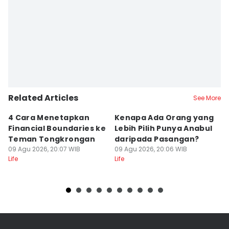
Related Articles
See More
4 Cara Menetapkan
Kenapa Ada Orang yang
K
Financial Boundaries ke
Lebih Pilih Punya Anabul
S
Teman Tongkrongan
daripada Pasangan?
F
09 Agu 2026, 20:07 WIB
09 Agu 2026, 20:06 WIB
A
09
Life
Life
Lif