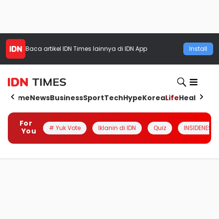
Baca artikel
IDN Times
lainnya di IDN App
Install
Home
News
Business
Sport
Tech
Hype
Korea
Life
Health
Aut
For
# Yuk Vote
Iklanin di IDN
Quiz
INSIDENESIA
You