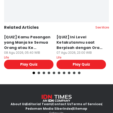
Related Articles
See More
[QUIZ] Kamu Pasangan
[QUIZ] Ini Level
[
yang Manja ke Semua
Ketakutanmu saat
M
Orang atau Ke
Berpisah dengan Orang
T
Pasangan Aja?
08 Agu 2026, 05:40 WIB
Lain
07 Agu 2026, 23:00 WIB
07
Life
Life
Lif
Play Quiz
Play Quiz
About Us
Editorial Team
Contact Us
Terms of Services
Pedoman Media Siber
Index
Sitemap