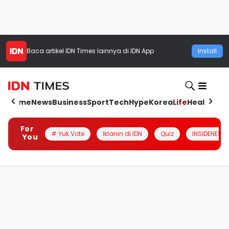
Baca artikel
IDN Times
lainnya di IDN App
Install
Home
News
Business
Sport
Tech
Hype
Korea
Life
Health
Aut
For
# Yuk Vote
Iklanin di IDN
Quiz
INSIDENESIA
You