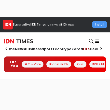
Baca artikel
IDN Times
lainnya di IDN App
Install
Home
News
Business
Sport
Tech
Hype
Korea
Life
Health
Aut
For
# Yuk Vote
Iklanin di IDN
Quiz
INSIDENESIA
You