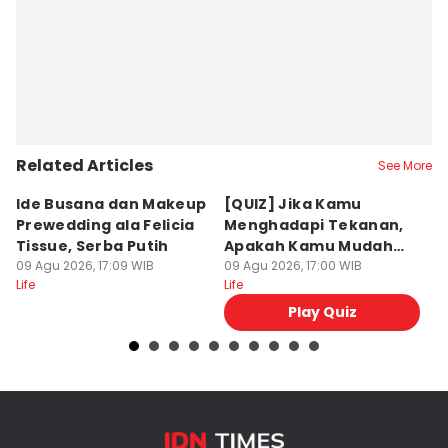
Related Articles
See More
Ide Busana dan Makeup
[QUIZ] Jika Kamu
7
Prewedding ala Felicia
Menghadapi Tekanan,
m
Tissue, Serba Putih
Apakah Kamu Mudah
M
09 Agu 2026, 17:09 WIB
Bad Mood?
09 Agu 2026, 17:00 WIB
09
Life
Life
Lif
Play Quiz