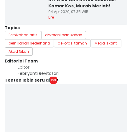
Kamar Kos, Murah Meriah!
04 Apr 2020, 07:35 WIB
Life
Topics
Pernikahan artis
dekorasi pernikahan
pernikahan sederhana
dekorasi taman
Mega Iskanti
Akad Nikah
Editorial Team
Editor
Febriyanti Revitasari
Tonton lebih seru di