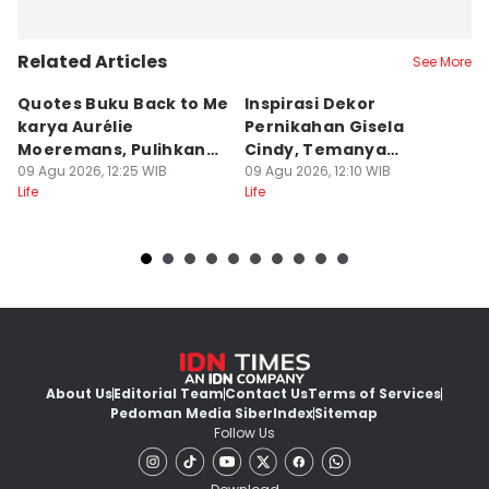
Related Articles
See More
Quotes Buku Back to Me
Inspirasi Dekor
[
karya Aurélie
Pernikahan Gisela
P
Moeremans, Pulihkan
Cindy, Temanya
S
Luka Terdalam
09 Agu 2026, 12:25 WIB
Romantic Garden!
09 Agu 2026, 12:10 WIB
I
09
Life
Life
Lif
About Us
Editorial Team
Contact Us
Terms of Services
Pedoman Media Siber
Index
Sitemap
Follow Us