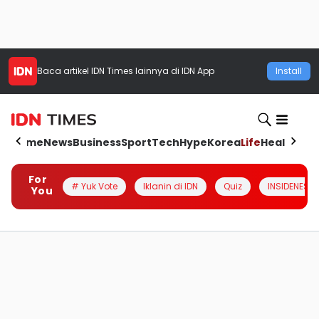
Baca artikel
IDN Times
lainnya di IDN App
Install
Home
News
Business
Sport
Tech
Hype
Korea
Life
Health
Aut
For
# Yuk Vote
Iklanin di IDN
Quiz
INSIDENESIA
You