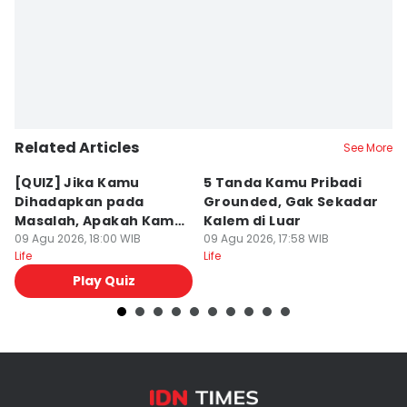
Related Articles
See More
[QUIZ] Jika Kamu
5 Tanda Kamu Pribadi
5
Dihadapkan pada
Grounded, Gak Sekadar
M
Masalah, Apakah Kamu
Kalem di Luar
L
Mudah Marah atau
09 Agu 2026, 18:00 WIB
09 Agu 2026, 17:58 WIB
09
Life
Life
Lif
Penyabar?
Play Quiz