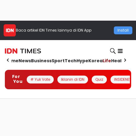
Baca artikel
IDN Times
lainnya di IDN App
Install
Home
News
Business
Sport
Tech
Hype
Korea
Life
Health
Aut
For
# Yuk Vote
Iklanin di IDN
Quiz
INSIDENESIA
You