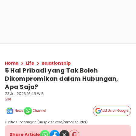
Home
Life
Relationship
5 Hal Pribadi yang Tak Boleh
Dikompromikan dalam Hubungan,
Apa Saja?
23 Jul 2023, 16:45 WIB
Sire
News
Channel
Add Us on Google
ilustrasi pasangan (unsplash.com/armedshutter)
Share Article