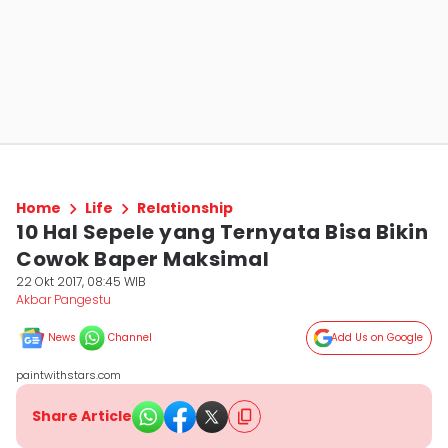
Home
Life
Relationship
10 Hal Sepele yang Ternyata Bisa Bikin
Cowok Baper Maksimal
22 Okt 2017, 08:45 WIB
Akbar Pangestu
News
Channel
Add Us on Google
paintwithstars.com
Share Article