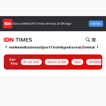
Baca artikel
IDN Times
lainnya di IDN App
Install
Home
News
Business
Sport
Tech
Hype
Korea
Life
Health
Aut
For
# Yuk Vote
Iklanin di IDN
Quiz
INSIDENESIA
You