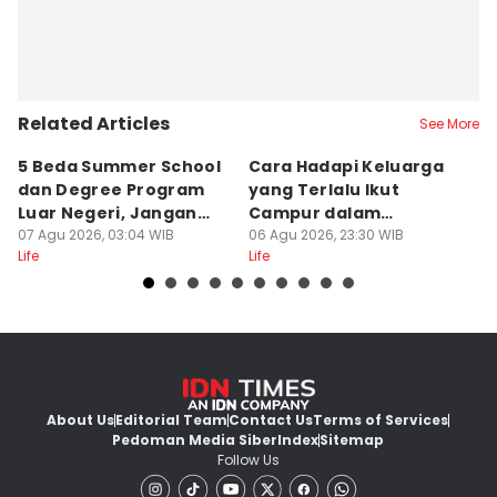
Related Articles
See More
5 Beda Summer School
Cara Hadapi Keluarga
Ca
dan Degree Program
yang Terlalu Ikut
M
Luar Negeri, Jangan
Campur dalam
S
Salah
07 Agu 2026, 03:04 WIB
Persiapan Nikah
06 Agu 2026, 23:30 WIB
Di
06
Life
Life
Lif
About Us
Editorial Team
Contact Us
Terms of Services
Pedoman Media Siber
Index
Sitemap
Follow Us