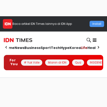
Baca artikel
IDN Times
lainnya di IDN App
Install
Home
News
Business
Sport
Tech
Hype
Korea
Life
Health
Aut
For
# Yuk Vote
Iklanin di IDN
Quiz
INSIDENESIA
You