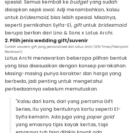
spesial. Semua kembali ke
budget
yang sudah
disiapkan sejak awal. Adji menambahkan, kalau
untuk
bridesmaid,
bisa lebih spesial. Misalnya,
seperti pernikahan Syifa-El,
gift
untuk
bridesmaid
berupa berlian dari Lino & Sons x Lotus Archi.
2. Pilih jenis wedding gift/suvenir
Contoh souvenir gift yang personalized dari Lotus Archi (IDN Times/Febriyanti
Revitasari)
Lotus Archi menawarkan beberapa pilihan bentuk
yang bisa disesuaikan dengan konsep pernikahan.
Masing-masing punya karakter dan harga yang
berbeda, jadi penting untuk mengetahui
perbedaannya sebelum memutuskan.
"Kalau dari kami, dari yang pertama Gift
Series, itu yang bentuknya kartu seperti El-
Syifa kemarin. Ada juga yang
paper gold
yang emasnya tipis kayak kertas, tapi
emasnya tuh bisa dibikin kayak ada