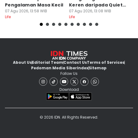
Pengalaman Masa Kecil
Keren daripada Quiet
In
07 Agu 2026, 13:58 WIB
Luxury
07 Agu 2026, 13:08 WIB
a
07
Life
Life
Lif
About Us
Editorial Team
Contact Us
Terms of Services
Pedoman Media Siber
Index
Sitemap
Follow Us
Download
© 2026 IDN. All Rights Reserved.