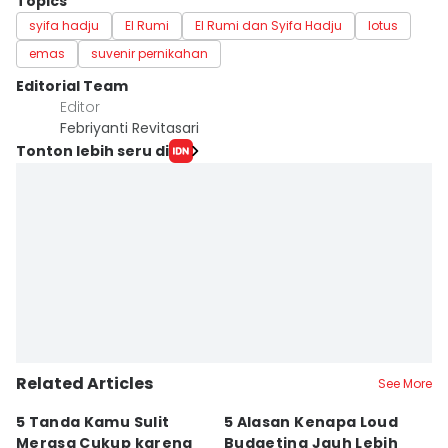
Topics
syifa hadju
El Rumi
El Rumi dan Syifa Hadju
lotus
emas
suvenir pernikahan
Editorial Team
Editor
Febriyanti Revitasari
Tonton lebih seru di
Related Articles
See More
5 Tanda Kamu Sulit
5 Alasan Kenapa Loud
T
Merasa Cukup karena
Budgeting Jauh Lebih
C