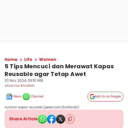
Home
Life
Women
5 Tips Mencuci dan Merawat Kapas
Reusable agar Tetap Awet
30 Nov 2024, 06:16 WIB
silvia nur kholifah
News
Channel
Add Us on Google
ilustrasi kapas reusable (pexels.com/EcoPanda)
Share Article