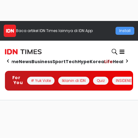
Baca artikel
IDN Times
lainnya di IDN App
Install
Home
News
Business
Sport
Tech
Hype
Korea
Life
Health
Aut
For
# Yuk Vote
Iklanin di IDN
Quiz
INSIDENESIA
You