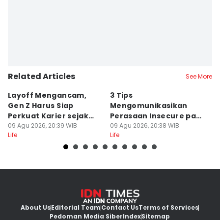
Related Articles
See More
Layoff Mengancam,
3 Tips
5
Gen Z Harus Siap
Mengomunikasikan
Le
Perkuat Karier sejak
Perasaan Insecure pada
L
Dini
09 Agu 2026, 20:39 WIB
Pasangan
09 Agu 2026, 20:38 WIB
09
Life
Life
Lif
About Us
Editorial Team
Contact Us
Terms of Services
Pedoman Media Siber
Index
Sitemap