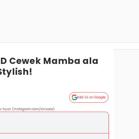
OTD Cewek Mamba ala
Stylish!
Add Us on Google
u-hyun (instagram.com/xinsooo)