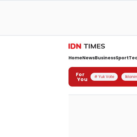
Home
News
Business
Sport
Te
For
# Yuk Vote
Iklanin
You