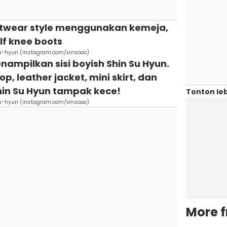
etwear style menggunakan kemeja,
alf knee boots
u-hyun (instagram.com/xinsooo)
enampilkan sisi boyish Shin Su Hyun.
p, leather jacket, mini skirt, dan
in Su Hyun tampak kece!
Tonton leb
u-hyun (instagram.com/xinsooo)
More 