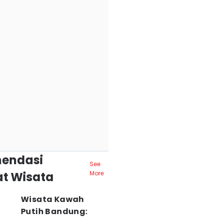
endasi
See
t Wisata
More
Wisata Kawah
Putih Bandung: