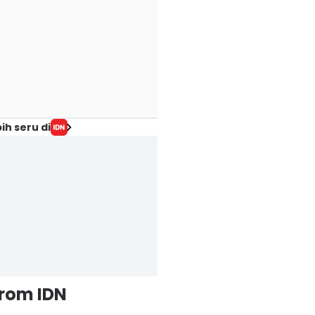
ih seru di
from IDN