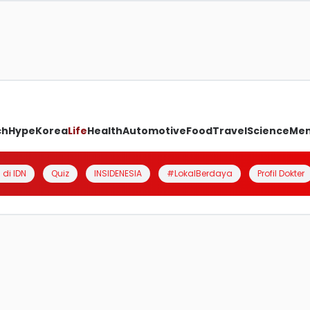
ch
Hype
Korea
Life
Health
Automotive
Food
Travel
Science
Me
 di IDN
Quiz
INSIDENESIA
#LokalBerdaya
Profil Dokter