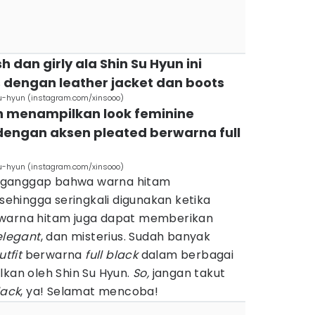
 dan girly ala Shin Su Hyun ini
engan leather jacket dan boots
u-hyun (instagram.com/xinsooo)
yun menampilkan look feminine
dengan aksen pleated berwarna full
u-hyun (instagram.com/xinsooo)
nganggap bahwa warna hitam
hingga seringkali digunakan ketika
 warna hitam juga dapat memberikan
elegant
, dan misterius. Sudah banyak
utfit
berwarna
full black
dalam berbagai
lkan oleh Shin Su Hyun.
So,
jangan takut
lack
, ya! Selamat mencoba!