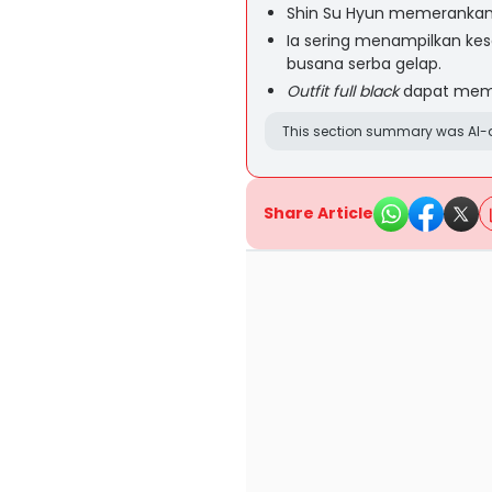
Shin Su Hyun memerankan 
Ia sering menampilkan ke
busana serba gelap.
Outfit full black
dapat memb
This section summary was AI-a
Share Article