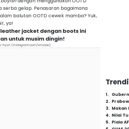
n
boyish
dengan menggunakan OOTD
 serba gelap. Penasaran bagaimana
 dalam balutan OOTD cewek mamba? Yuk,
r, ya!
leather jacket dengan boots ini
an untuk musim dingin!
u-hyun (instagram.com/xinsooo)
Trendi
1
.
Gubern
2
.
Prabow
3
.
Makan B
4
.
Nilai T
5
.
Piala A