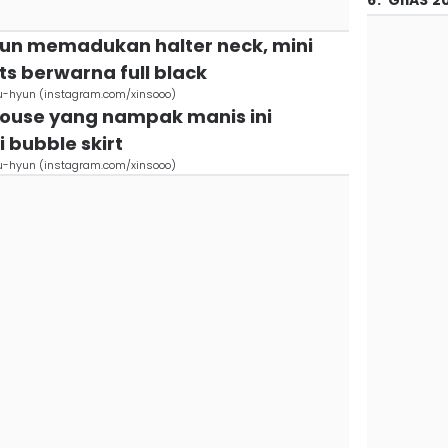
6
.
GIIAS 2
Hyun memadukan halter neck, mini
ots berwarna full black
u-hyun (instagram.com/xinsooo)
louse yang nampak manis ini
 bubble skirt
u-hyun (instagram.com/xinsooo)