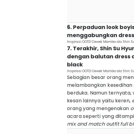
6. Perpaduan look boyish
menggabungkan dress d
Inspirasi OOTD Cewek Mamba ala Shin S
7. Terakhir, Shin Su H
dengan balutan dress 
black
Inspirasi OOTD Cewek Mamba ala Shin S
Sebagian besar orang me
melambangkan kesedihan se
berduka. Namun ternyata,
kesan lainnya yaitu keren,
orang yang mengenakan
o
acara seperti yang ditampi
mix and match outfit full b