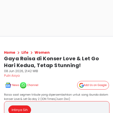
Home
Life
Women
Gaya Raisa di Konser Love & Let Go
Hari Kedua, Tetap Stunning!
08 Jun 2026, 21:42 WIB
Putri Aisya
News
Channel
Add Us on Google
Raisa saat segmen tribute yang dipersembahkan untuk sang ibunda dalam
konser Love & Let Go day 2 (IDN Times/Juan Dwi)
Intinya Sih