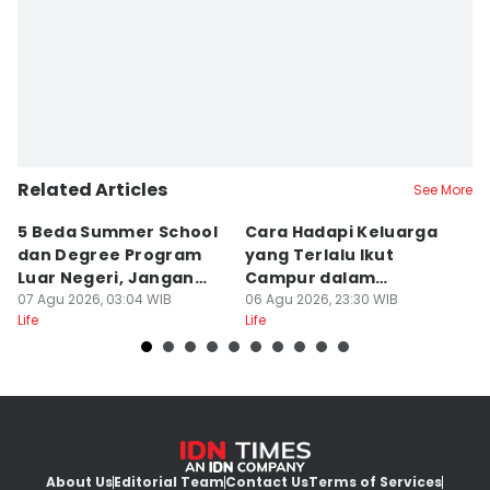
Related Articles
See More
5 Beda Summer School
Cara Hadapi Keluarga
Ca
dan Degree Program
yang Terlalu Ikut
M
Luar Negeri, Jangan
Campur dalam
S
Salah
07 Agu 2026, 03:04 WIB
Persiapan Nikah
06 Agu 2026, 23:30 WIB
Di
06
Life
Life
Lif
About Us
Editorial Team
Contact Us
Terms of Services