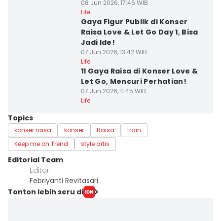
08 Jun 2026, 17:46 WIB
Life
Gaya Figur Publik di Konser
Raisa Love & Let Go Day 1, Bisa
Jadi Ide!
07 Jun 2026, 13:42 WIB
Life
11 Gaya Raisa di Konser Love &
Let Go, Mencuri Perhatian!
07 Jun 2026, 11:45 WIB
Life
Topics
konser raisa
konser
Raisa
train
Keep me on Trend
style artis
Editorial Team
Editor
Febriyanti Revitasari
Tonton lebih seru di