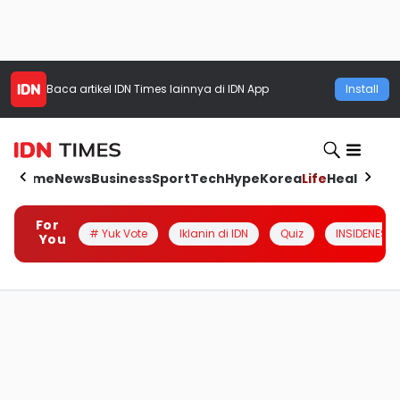
Baca artikel
IDN Times
lainnya di IDN App
Install
Home
News
Business
Sport
Tech
Hype
Korea
Life
Health
Aut
For
# Yuk Vote
Iklanin di IDN
Quiz
INSIDENESIA
You