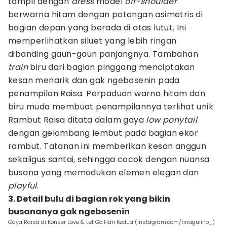
tampil dengan
dress
model
off-shoulder
berwarna hitam dengan potongan asimetris di
bagian depan yang berada di atas lutut. Ini
memperlihatkan siluet yang lebih ringan
dibanding gaun-gaun panjangnya. Tambahan
train
biru dari bagian pinggang menciptakan
kesan menarik dan gak ngebosenin pada
penampilan Raisa. Perpaduan warna hitam dan
biru muda membuat penampilannya terlihat unik.
Rambut Raisa ditata dalam gaya
low ponytail
dengan gelombang lembut pada bagian ekor
rambut. Tatanan ini memberikan kesan anggun
sekaligus santai, sehingga cocok dengan nuansa
busana yang memadukan elemen elegan dan
playful
.
3. Detail bulu di bagian rok yang bikin
busananya gak ngebosenin
Gaya Raisa di Konser Love & Let Go Hari Kedua (instagram.com/tinagulino_)