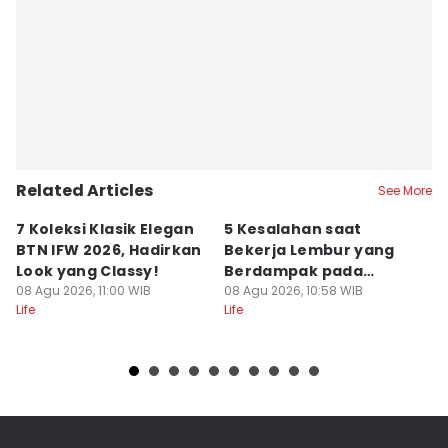
Related Articles
See More
7 Koleksi Klasik Elegan
5 Kesalahan saat
A
BTN IFW 2026, Hadirkan
Bekerja Lembur yang
B
Look yang Classy!
Berdampak pada
S
08 Agu 2026, 11:00 WIB
Produktivitas
08 Agu 2026, 10:58 WIB
08
Life
Life
Lif