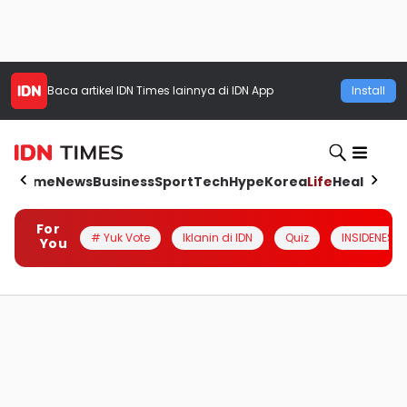
Baca artikel
IDN Times
lainnya di IDN App
Install
Home
News
Business
Sport
Tech
Hype
Korea
Life
Health
Aut
For
# Yuk Vote
Iklanin di IDN
Quiz
INSIDENESIA
You