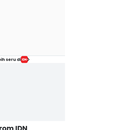
ih seru di
from IDN