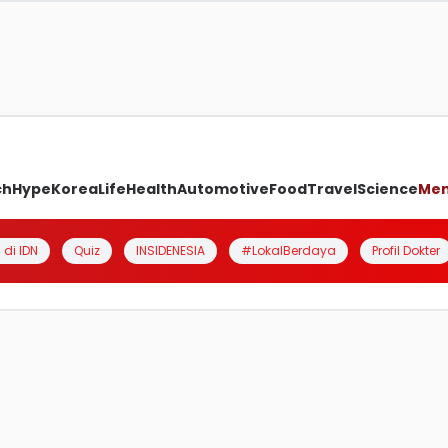
ch
Hype
Korea
Life
Health
Automotive
Food
Travel
Science
Me
 di IDN
Quiz
INSIDENESIA
#LokalBerdaya
Profil Dokter