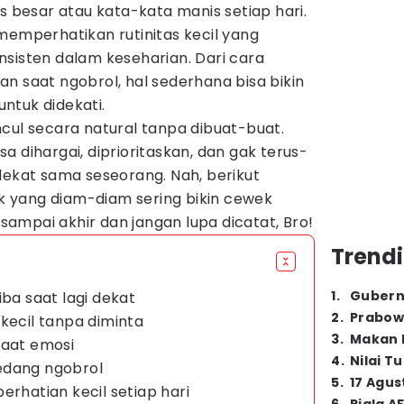
s besar atau kata-kata manis setiap hari.
memperhatikan rutinitas kecil yang
nsisten dalam keseharian. Dari cara
n saat ngobrol, hal sederhana bisa bikin
ntuk didekati.
cul secara natural tanpa dibuat-buat.
a dihargai, diprioritaskan, dan gak terus-
dekat sama seseorang. Nah, berikut
 yang diam-diam sering bikin cewek
ampai akhir dan jangan lupa dicatat, Bro!
Trendi
1
.
Gubern
iba saat lagi dekat
2
.
Prabow
kecil tanpa diminta
3
.
Makan B
saat emosi
4
.
Nilai T
edang ngobrol
5
.
17 Agus
erhatian kecil setiap hari