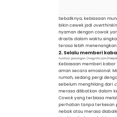
Sebaliknya, kebiasaan munc
bikin cewek jadi
overthinki
nyaman dengan cowok yang
drastis dalam waktu singkat
terasa lebih menenangkan 
2. Selalu memberi kaba
ilustrasi pasangan (magnific.com/freepi
Kebiasaan memberi kabar 
aman secara emosional. M
rumah, sedang pergi dengan
sebelum menghilang dari
c
merasa dilibatkan dalam k
Cowok yang terbiasa melaku
perhatian tanpa terkesan 
nebak atau merasa diabaika