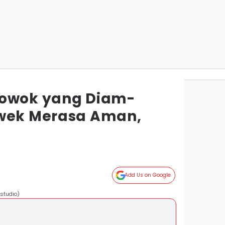
Cowok yang Diam-
ewek Merasa Aman,
Add Us on Google
studio)