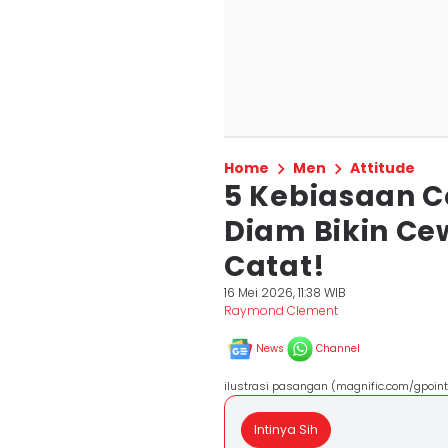
Home
Men
Attitude
5 Kebiasaan 
Diam Bikin C
Catat!
16 Mei 2026, 11:38 WIB
Raymond Clement
News
Channel
ilustrasi pasangan (magnific.com/gpoint
Intinya Sih