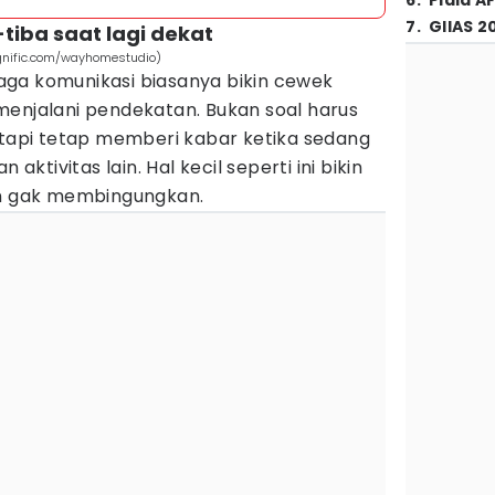
6
.
Piala A
7
.
GIIAS 2
tiba saat lagi dekat
gnific.com/wayhomestudio)
ga komunikasi biasanya bikin cewek
menjalani pendekatan. Bukan soal harus
etapi tetap memberi kabar ketika sedang
 aktivitas lain. Hal kecil seperti ini bikin
an gak membingungkan.