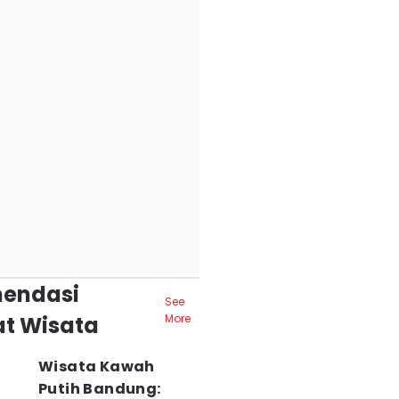
endasi
See
t Wisata
More
Wisata Kawah
Putih Bandung: