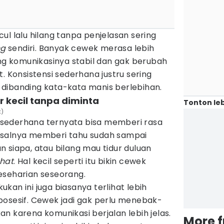
ul lalu hilang tanpa penjelasan sering
ng
sendiri. Banyak cewek merasa lebih
 komunikasinya stabil dan gak berubah
. Konsistensi sederhana justru sering
dibanding kata-kata manis berlebihan.
r kecil tanpa diminta
Tonton leb
k)
sederhana ternyata bisa memberi rasa
isalnya memberi tahu sudah sampai
 siapa, atau bilang mau tidur duluan
hat
. Hal kecil seperti itu bikin cewek
eseharian seseorang.
kan ini juga biasanya terlihat lebih
posesif. Cewek jadi gak perlu menebak-
n karena komunikasi berjalan lebih jelas.
More 