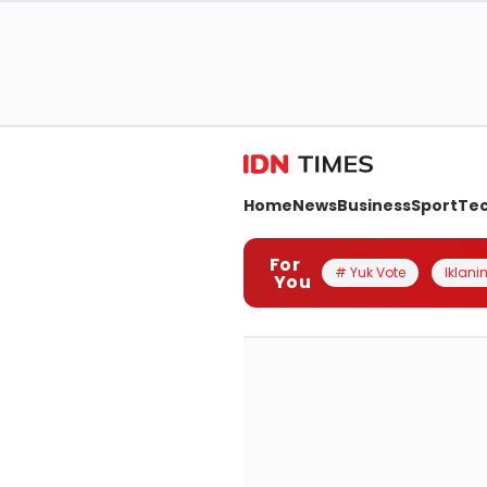
Home
News
Business
Sport
Te
For
# Yuk Vote
Iklanin
You