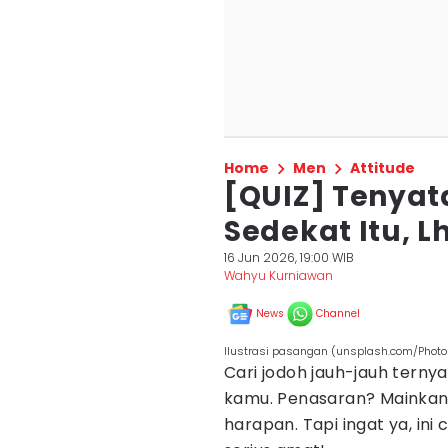
Home
Men
Attitude
[QUIZ] Tenyat
Sedekat Itu, L
16 Jun 2026, 19:00 WIB
Wahyu Kurniawan
News
Channel
Ilustrasi pasangan (unsplash.com/Photo
Cari jodoh jauh-jauh terny
kamu. Penasaran? Mainkan 
harapan. Tapi ingat ya, in