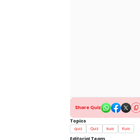
Share Quiz
Topics
quiz
Quiz
kuis
Kuis
Editorial Team