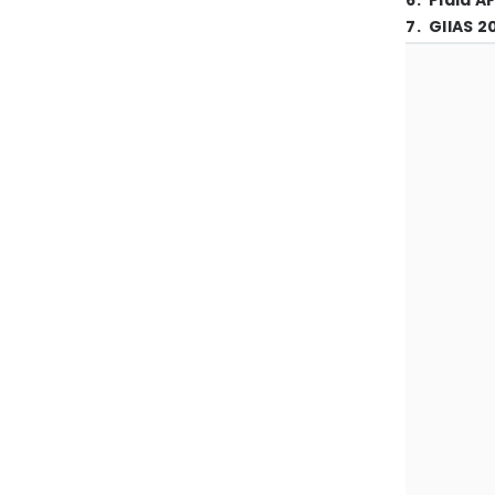
6
.
Piala A
7
.
GIIAS 2