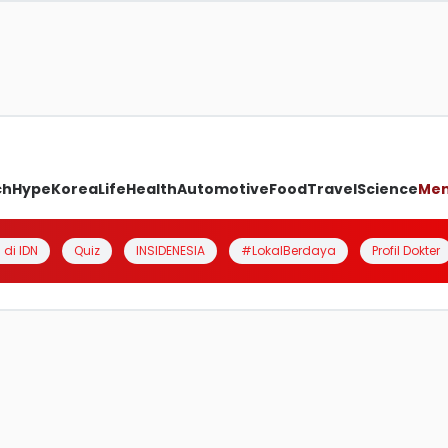
ch
Hype
Korea
Life
Health
Automotive
Food
Travel
Science
Me
 di IDN
Quiz
INSIDENESIA
#LokalBerdaya
Profil Dokter