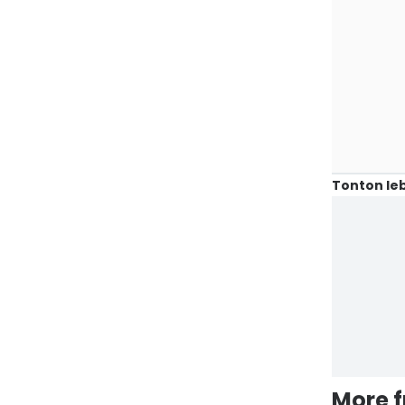
Tonton leb
More 