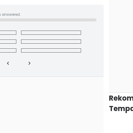
n answered.
Rekom
Tempa