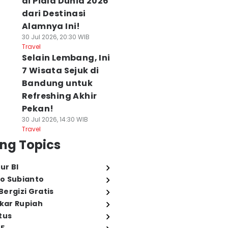
di Piala Dunia 2026
dari Destinasi
Alamnya Ini!
30 Jul 2026, 20:30 WIB
Travel
 Cara Melakukan
7 Ide Styling T-
8 OOTD ala
Selain Lembang, Ini
elf Care dan
Shirt dan Baggy
Michieda
7 Wisata Sejuk di
engelolaan Stres
Pants ala Ryu
Shunsuke,
Bandung untuk
tuk Pria
Vachirawich, Kece
Tampilannya
Refreshing Akhir
 Agu 2026, 19:00 WIB
Abis!
Flawless Banget!
Pekan!
n
06 Agu 2026, 16:21 WIB
06 Agu 2026, 15:25 WI
Men
Men
30 Jul 2026, 14:30 WIB
Travel
ng Topics
ur BI
o Subianto
ergizi Gratis
ukar Rupiah
tus