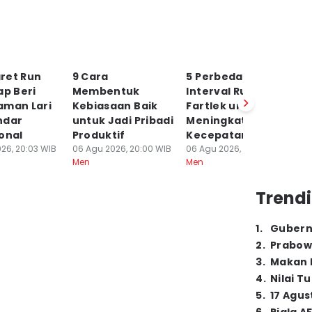
ret Run
9 Cara
5 Perbedaan
5
ap Beri
Membentuk
Interval Run dan
S
aman Lari
Kebiasaan Baik
Fartlek untuk
P
ndar
untuk Jadi Pribadi
Meningkatkan
un
onal
Produktif
Kecepatan Lari
06
Me
26, 20:03 WIB
06 Agu 2026, 20:00 WIB
06 Agu 2026, 19:36 WIB
Men
Men
Trendi
1
.
Gubern
2
.
Prabow
3
.
Makan B
4
.
Nilai T
5
.
17 Agus