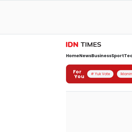
Home
News
Business
Sport
Te
For
# Yuk Vote
Iklanin
You