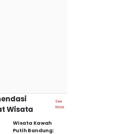
endasi
See
t Wisata
More
Wisata Kawah
Putih Bandung: