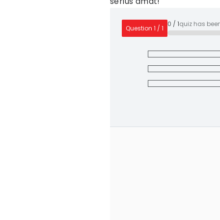
serius amat!
0
/
1
quiz has bee
Question
1
/
1