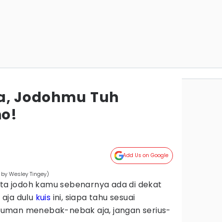
a, Jodohmu Tuh
ho!
Add Us on Google
 by Wesley Tingey)
ata jodoh kamu sebenarnya ada di dekat
aja dulu
kuis
ini, siapa tahu sesuai
i cuman menebak-nebak aja, jangan serius-