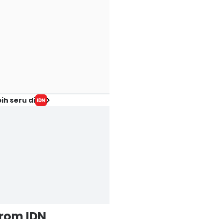
ih seru di
from IDN