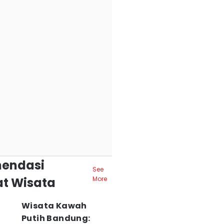
endasi
See
t Wisata
More
Wisata Kawah
Putih Bandung: