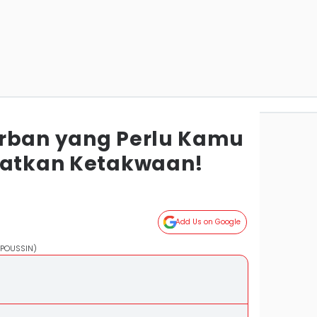
urban yang Perlu Kamu
katkan Ketakwaan!
Add Us on Google
C POUSSIN)