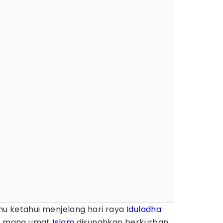
u ketahui menjelang hari raya
Iduladha
di mana umat
Islam
disunahkan berkurban