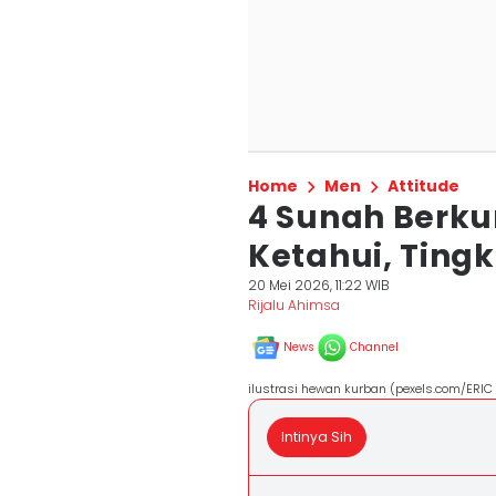
Home
Men
Attitude
4 Sunah Berk
Ketahui, Ting
20 Mei 2026, 11:22 WIB
Rijalu Ahimsa
News
Channel
ilustrasi hewan kurban (pexels.com/ERI
Intinya Sih