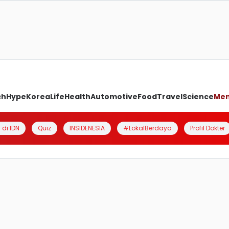
ch
Hype
Korea
Life
Health
Automotive
Food
Travel
Science
Me
 di IDN
Quiz
INSIDENESIA
#LokalBerdaya
Profil Dokter