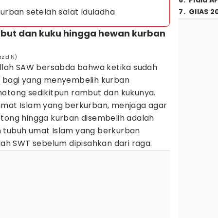
6
.
Piala A
rban setelah salat Iduladha
7
.
GIIAS 2
but dan kuku hingga hewan kurban
azid N)
lullah SAW bersabda bahwa ketika sudah
a bagi yang menyembelih kurban
motong sedikitpun rambut dan kukunya.
umat Islam yang berkurban, menjaga agar
otong hingga kurban disembelih adalah
n tubuh umat Islam yang berkurban
h SWT sebelum dipisahkan dari raga.