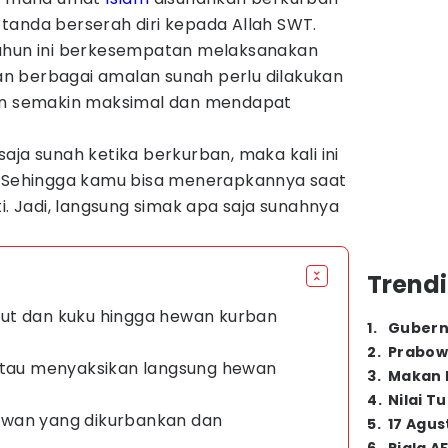
tanda berserah diri kepada Allah SWT.
tahun ini berkesempatan melaksanakan
n berbagai amalan sunah perlu dilakukan
kan semakin maksimal dan mendapat
aja sunah ketika berkurban, maka kali ini
. Sehingga kamu bisa menerapkannya saat
i. Jadi, langsung simak apa saja sunahnya
Trendi
ut dan kuku hingga hewan kurban
1
.
Gubern
2
.
Prabow
 atau menyaksikan langsung hewan
3
.
Makan B
4
.
Nilai T
ewan yang dikurbankan dan
5
.
17 Agus