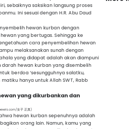
, sebaiknya saksikan langsung proses
nmu. Ini sesuai dengan H.R. Abu Daud
menyembelih hewan kurban dengan
 hewan yang bertugas. Sehingga ke
pengetahuan cara penyembelihan hewan
mampu melaksanakan sunah dengan
pahala yang didapat adalah
akan diampuni
n darah hewan kurban yang disembelih
untuk berdoa ‘sesungguhnya salatku,
n matiku hanya untuk Allah SWT, Rabb
hewan yang dikurbankan dan
 (pexels.com/女子 正真)
 bahwa hewan kurban sepenuhnya adalah
ibagikan orang lain. Namun, kamu yang