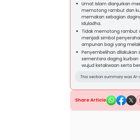
Umat Islam dianjurkan men
memotong rambut dan kuk
memakan sebagian daging 
Iduladha.
Tidak memotong rambut d
menjadi simbol penyeraha
ampunan bagi yang mela
Penyembelihan dilakukan se
sementara daging kurban di
wujud ketakwaan serta be
This section summary was AI-a
Share Article