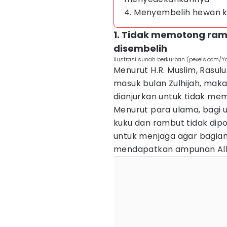
4. Menyembelih hewan ku
1. Tidak memotong ram
disembelih
ilustrasi sunah berkurban (pexels.com/Y
Menurut H.R. Muslim, Rasu
masuk bulan Zulhijah, mak
dianjurkan untuk tidak me
Menurut para ulama, bagi 
kuku dan rambut tidak dip
untuk menjaga agar bagia
mendapatkan ampunan Alla