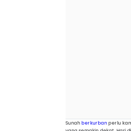
Sunah
berkurban
perlu kam
yang semakin dekat. Hari 