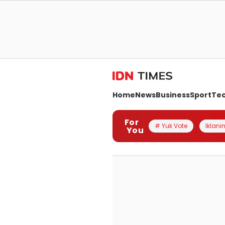
Home
News
Business
Sport
Te
For
# Yuk Vote
Iklanin
You