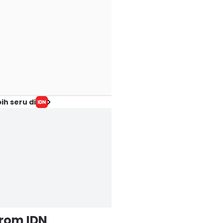
ih seru di
from IDN