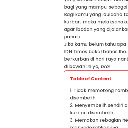
bagi yang mampu, sebagai 
Bagi kamu yang Iduladha 
kurban, maka melaksanaka
agar ibadah yang dijalan
pahala.
Jika kamu belum tahu apa s
IDN Times bakal bahas lho
berkurban di hari raya nant
di bawah ini ya,
bro
!
Table of Content
1. Tidak memotong ramb
disembelih
2. Menyembelih sendiri
kurban disembelih
3. Memakan sebagian h
menyedekahkannya