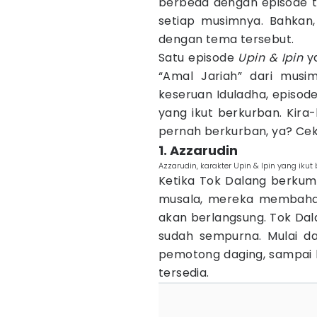
berbeda dengan episode te
setiap musimnya. Bahkan,
dengan tema tersebut.
Satu episode
Upin & Ipin
ya
“Amal Jariah” dari musi
keseruan Iduladha, episod
yang ikut berkurban. Kira-
pernah berkurban, ya? Cek d
1. Azzarudin
Azzarudin, karakter Upin & Ipin yang iku
Ketika Tok Dalang berkum
musala, mereka membaha
akan berlangsung. Tok Da
sudah sempurna. Mulai da
pemotong daging, sampai 
tersedia.