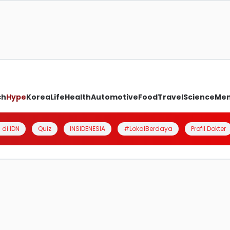
ch
Hype
Korea
Life
Health
Automotive
Food
Travel
Science
Me
 di IDN
Quiz
INSIDENESIA
#LokalBerdaya
Profil Dokter