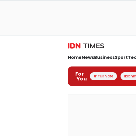
Home
News
Business
Sport
Te
For
# Yuk Vote
Iklanin
You