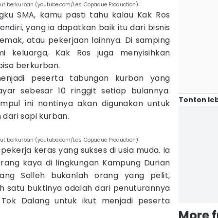
ikut berkurban (youtube.com/Les' Copaque Production)
gku SMA, kamu pasti tahu kalau Kak Ros
diri, yang ia dapatkan baik itu dari bisnis
 lemak, atau pekerjaan lainnya. Di samping
 keluarga, Kak Ros juga menyisihkan
isa berkurban.
menjadi peserta tabungan kurban yang
r sebesar 10 ringgit setiap bulannya.
Tonton leb
mpul ini nantinya akan digunakan untuk
dari sapi kurban.
ikut berkurban (youtube.com/Les' Copaque Production)
pekerja keras yang sukses di usia muda. Ia
 orang kaya di lingkungan Kampung Durian
bang Salleh bukanlah orang yang pelit,
ah satu buktinya adalah dari penuturannya
h Tok Dalang untuk ikut menjadi peserta
More 