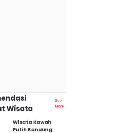
endasi
See
t Wisata
More
Wisata Kawah
Putih Bandung: