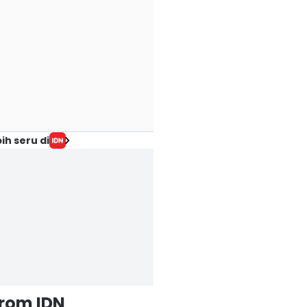
ih seru di
from IDN