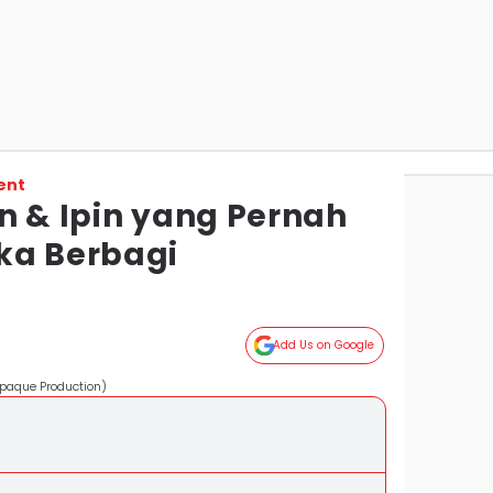
ent
n & Ipin yang Pernah
ka Berbagi
Add Us on Google
opaque Production)