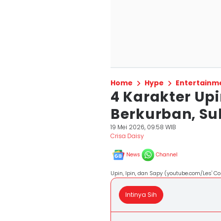
Home
Hype
Entertainm
4 Karakter Upi
Berkurban, Su
19 Mei 2026, 09:58 WIB
Crisa Daisy
News
Channel
Upin, Ipin, dan Sapy (youtube.com/Les' C
Intinya Sih