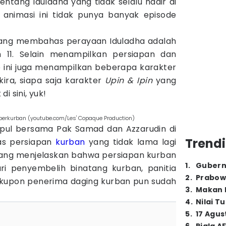
ntang Iduladha yang tidak selalu hadir di
 animasi ini tidak punya banyak episode
ng membahas perayaan Iduladha adalah
m 11. Selain menampilkan persiapan dan
e ini juga menampilkan beberapa karakter
kira, siapa saja karakter
Upin & Ipin
yang
i sini, yuk!
t berkurban (youtube.com/Les' Copaque Production)
pul bersama Pak Samad dan Azzarudin di
Trendi
s persiapan
kurban
yang tidak lama lagi
lang menjelaskan bahwa persiapan kurban
1
.
Gubern
ri penyembelih binatang kurban, panitia
2
.
Prabow
kupon penerima daging kurban pun sudah
3
.
Makan B
4
.
Nilai T
5
.
17 Agus