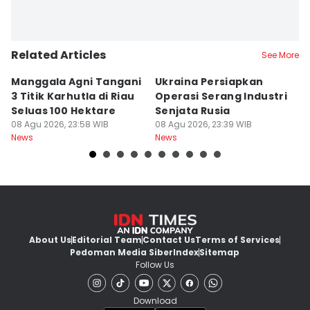
Related Articles
See More
Manggala Agni Tangani
Ukraina Persiapkan
P
3 Titik Karhutla di Riau
Operasi Serang Industri
A
Seluas 100 Hektare
Senjata Rusia
J
08 Agu 2026, 23:58 WIB
08 Agu 2026, 23:39 WIB
08
News
News
Ne
About Us
Editorial Team
Contact Us
Terms of Services
Pedoman Media Siber
Index
Sitemap
Follow Us
Download