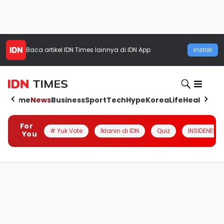
Baca artikel
IDN Times
lainnya di IDN App
Install
Home
News
Business
Sport
Tech
Hype
Korea
Life
Health
Aut
For
# Yuk Vote
Iklanin di IDN
Quiz
INSIDENESIA
You