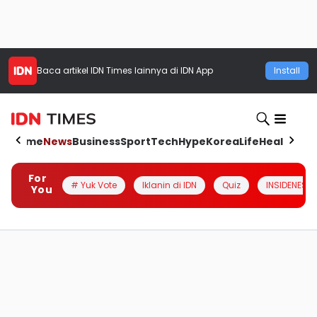
Baca artikel
IDN Times
lainnya di IDN App
Install
Home
News
Business
Sport
Tech
Hype
Korea
Life
Health
Aut
For
# Yuk Vote
Iklanin di IDN
Quiz
INSIDENESIA
You