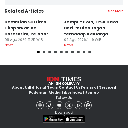
Related Articles
See More
Kematian Sutrimo
Jemput Bola, LPSK Bakal
D
Dilaporkan ke
Beri Perlindungan
In
Bareskrim, Pelapor
terhadap Keluarga
C
Minta Ekshumasi
09 Agu 2026, 11:25 WIB
Sutrimo
09 Agu 2026, 11:19 WIB
A
09
News
News
Ne
About Us
Editorial Team
Contact Us
Terms of Services
Pedoman Media Siber
Index
Sitemap
Follow Us
Download