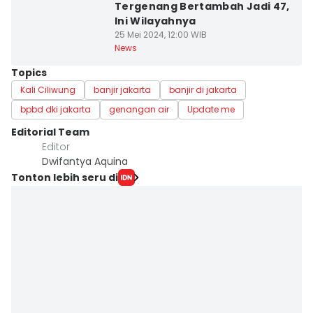
Tergenang Bertambah Jadi 47,
Ini Wilayahnya
25 Mei 2024, 12:00 WIB
News
Topics
Kali Ciliwung
banjir jakarta
banjir di jakarta
bpbd dki jakarta
genangan air
Update me
Editorial Team
Editor
Dwifantya Aquina
Tonton lebih seru di